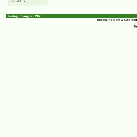
Kontakt os
fredag 07 august, 2026
Rosenlund Garn & Uldprodu
C
Te