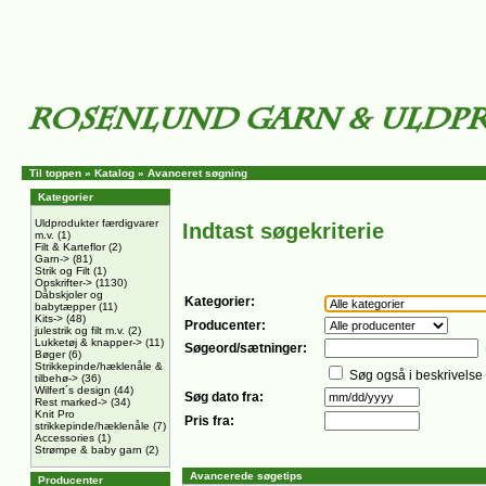
Til toppen
»
Katalog
»
Avanceret søgning
Kategorier
Uldprodukter færdigvarer
Indtast søgekriterie
m.v.
(1)
Filt & Karteflor
(2)
Garn->
(81)
Strik og Filt
(1)
Opskrifter->
(1130)
Dåbskjoler og
Kategorier:
babytæpper
(11)
Kits->
(48)
Producenter:
julestrik og filt m.v.
(2)
Lukketøj & knapper->
(11)
Søgeord/sætninger:
Bøger
(6)
Strikkepinde/hæklenåle &
Søg også i beskrivelse
tilbehø->
(36)
Wilfert´s design
(44)
Søg dato fra:
Rest marked->
(34)
Knit Pro
Pris fra:
strikkepinde/hæklenåle
(7)
Accessories
(1)
Strømpe & baby garn
(2)
Avancerede søgetips
Producenter