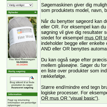
Søgemaskinen giver dig muligh
som produktets model, navn, b
Nyheder
Når du benytter søgeord kan 
eller OR. For eksempel kan du
søgning vil give dig resultater
stedet for eksempel
mus OR ta
indeholder begge eller enkelte 
AND eller OR benyttes automa
Du kan også søge efter præcis
Fine Wool Rheumagarn
54,50DKK
mellem gåseøjne. Søger du fo
45,00DKK
en liste over produkter som in
Hurtig søgning
rækkefølge.
Brug stikord til at finde
produktet du søger.
Større end/mindre end tegn brug
Avanceret søgning
logiske processer. For eksempe
Information
OR mus OR "visual basic")
.
Fragt og returnering
Information om personlige
oplysninger