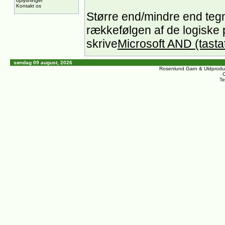
oplysninger
Kontakt os
Større end/mindre end tegn 
rækkefølgen af de logiske
skrive
Microsoft AND (tasta
søndag 09 august, 2026
Rosenlund Garn & Uldprodu
C
Te