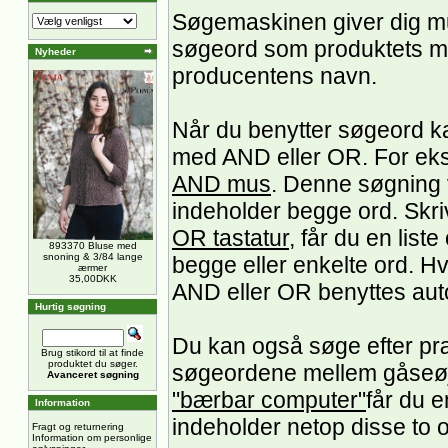
Søgemaskinen giver dig mu
søgeord som produktets mo
Nyheder
producentens navn.
Når du benytter søgeord k
med AND eller OR. For ek
AND mus
. Denne søgning v
indeholder begge ord. Skri
OR tastatur
, får du en list
893370 Bluse med
snoning & 3/84 lange
begge eller enkelte ord. H
ærmer
35,00DKK
AND eller OR benyttes au
Hurtig søgning
Du kan også søge efter præ
Brug stikord til at finde
produktet du søger.
søgeordene mellem gåseøj
Avanceret søgning
"bærbar computer"
får du e
Information
indeholder netop disse to 
Fragt og returnering
Information om personlige