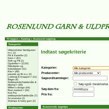
Til toppen
»
Katalog
»
Avanceret søgning
Kategorier
Uldprodukter færdigvarer
Indtast søgekriterie
m.v.
(1)
Filt & Karteflor
(2)
Garn->
(81)
Strik og Filt
(1)
Opskrifter->
(1130)
Dåbskjoler og
Kategorier:
babytæpper
(11)
Kits->
(48)
Producenter:
julestrik og filt m.v.
(2)
Lukketøj & knapper->
(11)
Søgeord/sætninger:
Bøger
(6)
Strikkepinde/hæklenåle &
Søg også i beskrivelse
tilbehø->
(36)
Wilfert´s design
(44)
Søg dato fra:
Rest marked->
(34)
Knit Pro
Pris fra:
strikkepinde/hæklenåle
(7)
Accessories
(1)
Strømpe & baby garn
(2)
Avancerede søgetips
Producenter