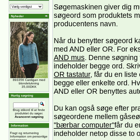
Søgemaskinen giver dig mu
søgeord som produktets mo
Nyheder
producentens navn.
Når du benytter søgeord k
med AND eller OR. For ek
AND mus
. Denne søgning v
indeholder begge ord. Skri
OR tastatur
, får du en list
893356 Cardigan med
begge eller enkelte ord. H
blondelukning
35,00DKK
AND eller OR benyttes au
Hurtig søgning
Du kan også søge efter præ
Brug stikord til at finde
produktet du søger.
søgeordene mellem gåseøj
Avanceret søgning
"bærbar computer"
får du e
Information
indeholder netop disse to 
Fragt og returnering
Information om personlige
oplysninger