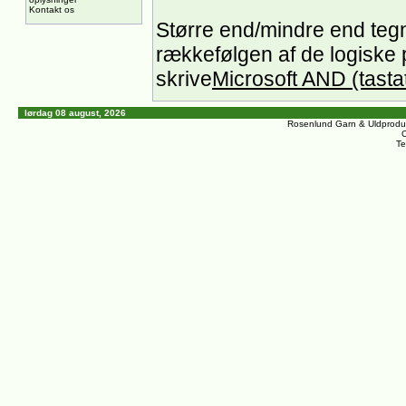
Kontakt os
Større end/mindre end tegn 
rækkefølgen af de logiske
skrive
Microsoft AND (tasta
lørdag 08 august, 2026
Rosenlund Garn & Uldprodu
C
Te