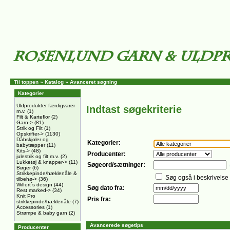
Til toppen
»
Katalog
»
Avanceret søgning
Kategorier
Uldprodukter færdigvarer
Indtast søgekriterie
m.v.
(1)
Filt & Karteflor
(2)
Garn->
(81)
Strik og Filt
(1)
Opskrifter->
(1130)
Dåbskjoler og
Kategorier:
babytæpper
(11)
Kits->
(48)
Producenter:
julestrik og filt m.v.
(2)
Lukketøj & knapper->
(11)
Søgeord/sætninger:
Bøger
(6)
Strikkepinde/hæklenåle &
Søg også i beskrivelse
tilbehø->
(36)
Wilfert´s design
(44)
Søg dato fra:
Rest marked->
(34)
Knit Pro
Pris fra:
strikkepinde/hæklenåle
(7)
Accessories
(1)
Strømpe & baby garn
(2)
Avancerede søgetips
Producenter