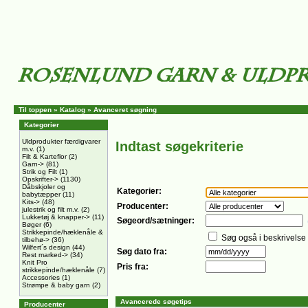
Til toppen
»
Katalog
»
Avanceret søgning
Kategorier
Uldprodukter færdigvarer
Indtast søgekriterie
m.v.
(1)
Filt & Karteflor
(2)
Garn->
(81)
Strik og Filt
(1)
Opskrifter->
(1130)
Dåbskjoler og
Kategorier:
babytæpper
(11)
Kits->
(48)
Producenter:
julestrik og filt m.v.
(2)
Lukketøj & knapper->
(11)
Søgeord/sætninger:
Bøger
(6)
Strikkepinde/hæklenåle &
Søg også i beskrivelse
tilbehø->
(36)
Wilfert´s design
(44)
Søg dato fra:
Rest marked->
(34)
Knit Pro
Pris fra:
strikkepinde/hæklenåle
(7)
Accessories
(1)
Strømpe & baby garn
(2)
Avancerede søgetips
Producenter