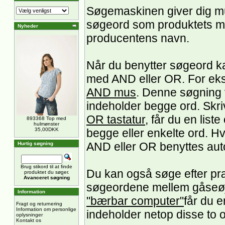
Søgemaskinen giver dig mu
søgeord som produktets mo
Nyheder
producentens navn.
Når du benytter søgeord k
med AND eller OR. For ek
AND mus
. Denne søgning v
indeholder begge ord. Skri
OR tastatur
, får du en list
893368 Top med
hulmønster
begge eller enkelte ord. H
35,00DKK
AND eller OR benyttes au
Hurtig søgning
Brug stikord til at finde
Du kan også søge efter præ
produktet du søger.
Avanceret søgning
søgeordene mellem gåseøj
Information
"bærbar computer"
får du e
Fragt og returnering
Information om personlige
indeholder netop disse to 
oplysninger
Kontakt os