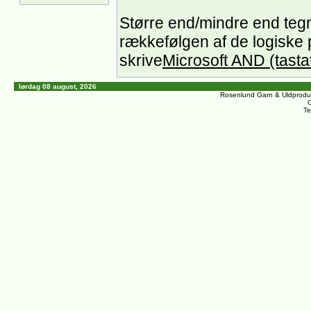
Større end/mindre end tegn 
rækkefølgen af de logiske
skrive
Microsoft AND (tasta
lørdag 08 august, 2026
Rosenlund Garn & Uldprodu
C
Te