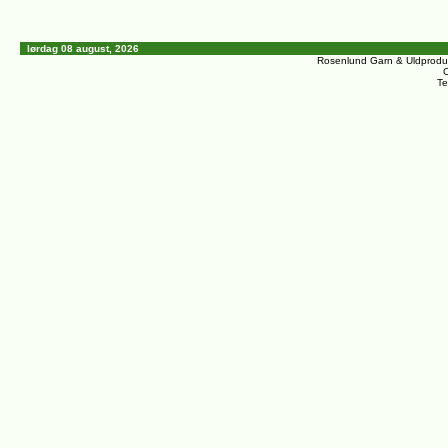
lørdag 08 august, 2026
Rosenlund Garn & Uldprodu
C
Te