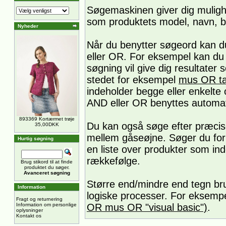
Søgemaskinen giver dig muligh
som produktets model, navn, b
Nyheder
Når du benytter søgeord kan 
eller OR. For eksempel kan du
søgning vil give dig resultater
stedet for eksempel
mus OR ta
indeholder begge eller enkelte 
AND eller OR benyttes automa
893369 Kortærmet trøje
Du kan også søge efter præcis
35,00DKK
mellem gåseøjne. Søger du fo
Hurtig søgning
en liste over produkter som in
rækkefølge.
Brug stikord til at finde
produktet du søger.
Avanceret søgning
Større end/mindre end tegn brug
Information
logiske processer. For eksempe
Fragt og returnering
Information om personlige
OR mus OR "visual basic")
.
oplysninger
Kontakt os