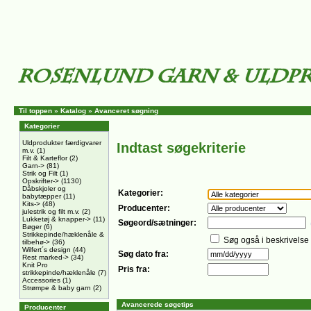
Til toppen
»
Katalog
»
Avanceret søgning
Kategorier
Uldprodukter færdigvarer
Indtast søgekriterie
m.v.
(1)
Filt & Karteflor
(2)
Garn->
(81)
Strik og Filt
(1)
Opskrifter->
(1130)
Dåbskjoler og
Kategorier:
babytæpper
(11)
Kits->
(48)
Producenter:
julestrik og filt m.v.
(2)
Lukketøj & knapper->
(11)
Søgeord/sætninger:
Bøger
(6)
Strikkepinde/hæklenåle &
Søg også i beskrivelse
tilbehø->
(36)
Wilfert´s design
(44)
Søg dato fra:
Rest marked->
(34)
Knit Pro
Pris fra:
strikkepinde/hæklenåle
(7)
Accessories
(1)
Strømpe & baby garn
(2)
Avancerede søgetips
Producenter