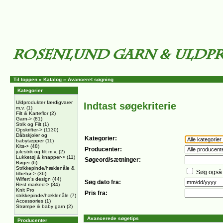
Til toppen
»
Katalog
»
Avanceret søgning
Kategorier
Uldprodukter færdigvarer
Indtast søgekriterie
m.v.
(1)
Filt & Karteflor
(2)
Garn->
(81)
Strik og Filt
(1)
Opskrifter->
(1130)
Dåbskjoler og
Kategorier:
babytæpper
(11)
Kits->
(48)
Producenter:
julestrik og filt m.v.
(2)
Lukketøj & knapper->
(11)
Søgeord/sætninger:
Bøger
(6)
Strikkepinde/hæklenåle &
Søg også 
tilbehø->
(36)
Wilfert´s design
(44)
Søg dato fra:
Rest marked->
(34)
Knit Pro
Pris fra:
strikkepinde/hæklenåle
(7)
Accessories
(1)
Strømpe & baby garn
(2)
Avancerede søgetips
Producenter