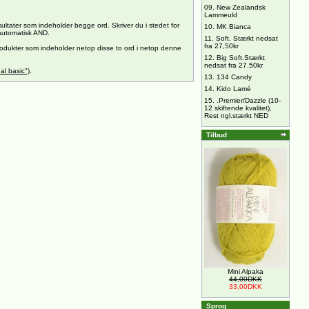
09.
New Zealandsk
Lammeuld
sultater som indeholder begge ord. Skriver du i stedet for
10.
MK Bianca
 automatisk AND.
11.
Soft. Stærkt nedsat
fra 27,50kr
produkter som indeholder netop disse to ord i netop denne
12.
Big Soft.Stærkt
nedsat fra 27.50kr
al basic")
.
13.
134 Candy
14.
Kido Lamé
15.
.Premier/Dazzle (10-
12 skiftende kvalitet),
Rest ngl.stærkt NED
Tilbud
Mini Alpaka
44,00DKK
33,00DKK
Sprog