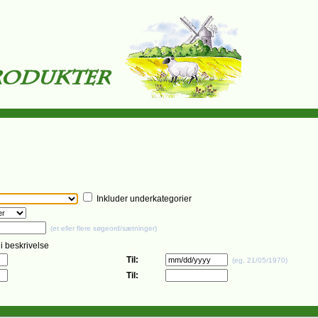
Inkluder underkategorier
(et eller flere søgeord/sætninger)
i beskrivelse
Til:
(eg. 21/05/1970)
Til: