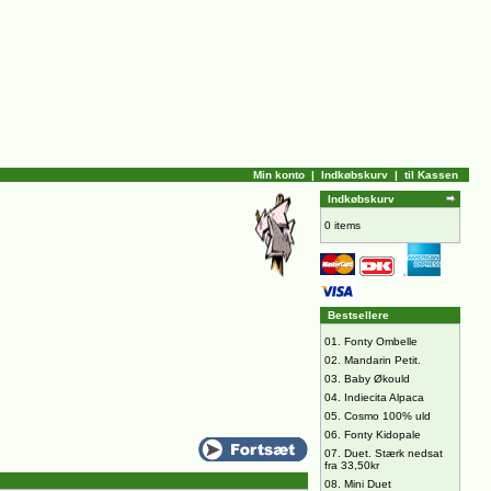
Min konto
|
Indkøbskurv
|
til Kassen
Indkøbskurv
0 items
Bestsellere
01.
Fonty Ombelle
02.
Mandarin Petit.
03.
Baby Økould
04.
Indiecita Alpaca
05.
Cosmo 100% uld
06.
Fonty Kidopale
07.
Duet. Stærk nedsat
fra 33,50kr
08.
Mini Duet