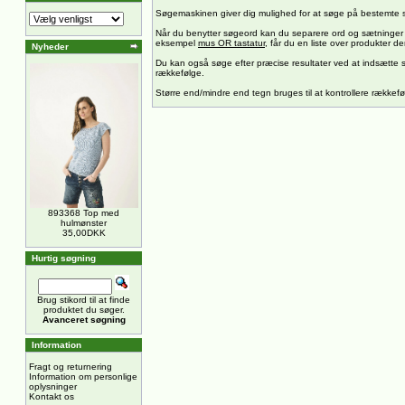
Søgemaskinen giver dig mulighed for at søge på bestemte 
Når du benytter søgeord kan du separere ord og sætninger
eksempel
mus OR tastatur
, får du en liste over produkter 
Nyheder
Du kan også søge efter præcise resultater ved at indsætt
rækkefølge.
Større end/mindre end tegn bruges til at kontrollere rækkef
893368 Top med
hulmønster
35,00DKK
Hurtig søgning
Brug stikord til at finde
produktet du søger.
Avanceret søgning
Information
Fragt og returnering
Information om personlige
oplysninger
Kontakt os