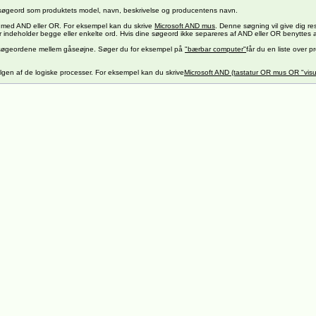
søgeord som produktets model, navn, beskrivelse og producentens navn.
 med AND eller OR. For eksempel kan du skrive
Microsoft AND mus
. Denne søgning vil give dig re
der indeholder begge eller enkelte ord. Hvis dine søgeord ikke separeres af AND eller OR benyttes
e søgeordene mellem gåseøjne. Søger du for eksempel på
"bærbar computer"
får du en liste over 
ølgen af de logiske processer. For eksempel kan du skrive
Microsoft AND (tastatur OR mus OR "visu