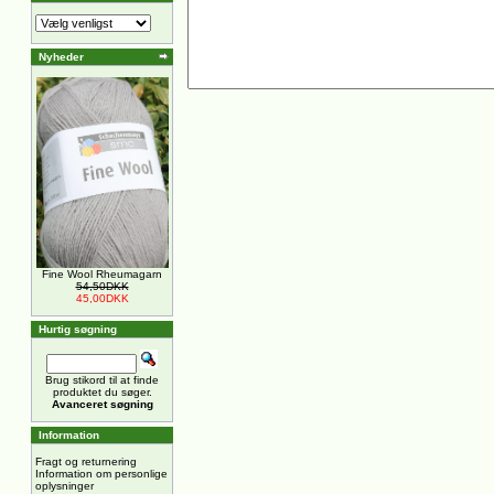
Nyheder
Fine Wool Rheumagarn
54,50DKK
45,00DKK
Hurtig søgning
Brug stikord til at finde
produktet du søger.
Avanceret søgning
Information
Fragt og returnering
Information om personlige
oplysninger