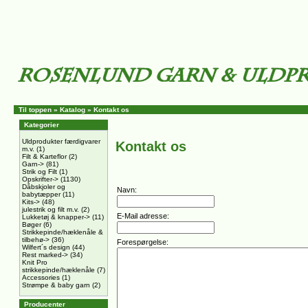
Til toppen
»
Katalog
» Kontakt os
Kategorier
Uldprodukter færdigvarer
Kontakt os
m.v.
(1)
Filt & Karteflor
(2)
Garn->
(81)
Strik og Filt
(1)
Opskrifter->
(1130)
Dåbskjoler og
Navn:
babytæpper
(11)
Kits->
(48)
julestrik og filt m.v.
(2)
E-Mail adresse:
Lukketøj & knapper->
(11)
Bøger
(6)
Strikkepinde/hæklenåle &
tilbehø->
(36)
Forespørgelse:
Wilfert´s design
(44)
Rest marked->
(34)
Knit Pro
strikkepinde/hæklenåle
(7)
Accessories
(1)
Strømpe & baby garn
(2)
Producenter