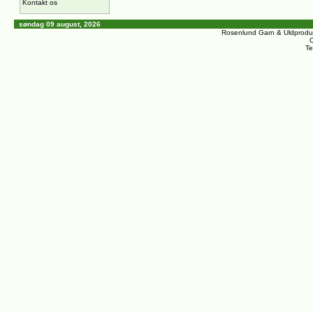
Kontakt os
søndag 09 august, 2026
Rosenlund Garn & Uldprodu
C
Te