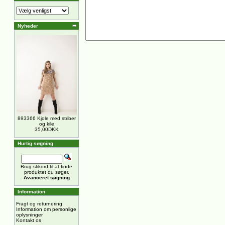
Nyheder
893366 Kjole med striber
og kile
35,00DKK
Hurtig søgning
Brug stikord til at finde
produktet du søger.
Avanceret søgning
Information
Fragt og returnering
Information om personlige
oplysninger
Kontakt os