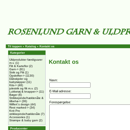
Til toppen
»
Katalog
» Kontakt os
Kategorier
Uldprodukter færdigvarer
Kontakt os
m.v.
(1)
Filt & Karteflor
(2)
Garn->
(81)
Strik og Filt
(1)
Opskrifter->
(1130)
Dåbskjoler og
Navn:
babytæpper
(11)
Kits->
(48)
julestrik og filt m.v.
(2)
E-Mail adresse:
Lukketøj & knapper->
(11)
Bøger
(6)
Strikkepinde/hæklenåle &
tilbehø->
(36)
Forespørgelse:
Wilfert´s design
(44)
Rest marked->
(34)
Knit Pro
strikkepinde/hæklenåle
(7)
Accessories
(1)
Strømpe & baby garn
(2)
Producenter