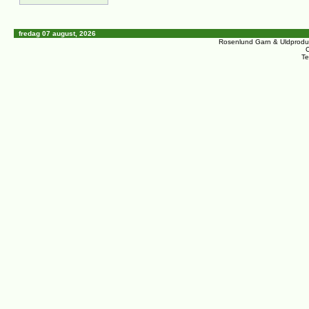
fredag 07 august, 2026
Rosenlund Garn & Uldprodu
C
Te