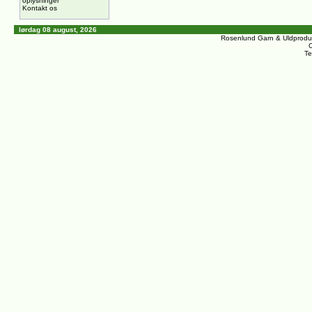
oplysninger
Kontakt os
lørdag 08 august, 2026
Rosenlund Garn & Uldprodu
C
Te