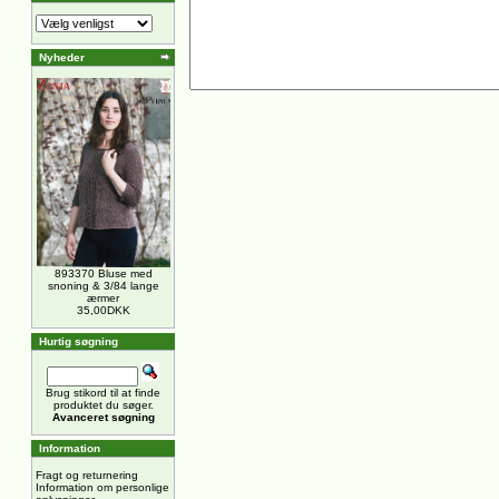
Nyheder
893370 Bluse med
snoning & 3/84 lange
ærmer
35,00DKK
Hurtig søgning
Brug stikord til at finde
produktet du søger.
Avanceret søgning
Information
Fragt og returnering
Information om personlige