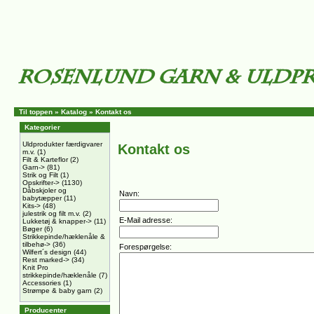
Til toppen
»
Katalog
» Kontakt os
Kategorier
Uldprodukter færdigvarer
Kontakt os
m.v.
(1)
Filt & Karteflor
(2)
Garn->
(81)
Strik og Filt
(1)
Opskrifter->
(1130)
Dåbskjoler og
Navn:
babytæpper
(11)
Kits->
(48)
julestrik og filt m.v.
(2)
E-Mail adresse:
Lukketøj & knapper->
(11)
Bøger
(6)
Strikkepinde/hæklenåle &
tilbehø->
(36)
Forespørgelse:
Wilfert´s design
(44)
Rest marked->
(34)
Knit Pro
strikkepinde/hæklenåle
(7)
Accessories
(1)
Strømpe & baby garn
(2)
Producenter