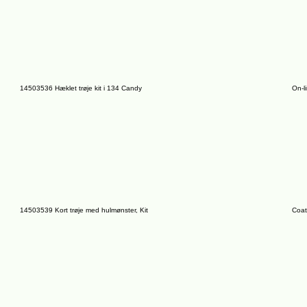
14503536 Hæklet trøje kit i 134 Candy
On-l
14503539 Kort trøje med hulmønster, Kit
Coat