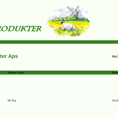
ter Aps
Vis:
Produkt navn+
Prod
08 Top
On-l