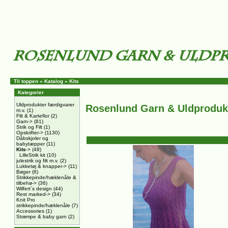
Til toppen
»
Katalog
»
Kits
Kategorier
Uldprodukter færdigvarer
Rosenlund Garn & Uldproduk
m.v.
(1)
Filt & Karteflor
(2)
Garn->
(81)
Strik og Filt
(1)
Opskrifter->
(1130)
Dåbskjoler og
babytæpper
(11)
Kits
->
(48)
LilleStrik kit
(10)
julestrik og filt m.v.
(2)
Lukketøj & knapper->
(11)
Bøger
(6)
Strikkepinde/hæklenåle &
tilbehø->
(36)
Wilfert´s design
(44)
Rest marked->
(34)
Knit Pro
strikkepinde/hæklenåle
(7)
Accessories
(1)
Strømpe & baby garn
(2)