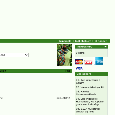
Min konto
|
Indkøbskurv
|
til Kassen
Indkøbskurv
0 items
ucent
Pris
Bestsellere
01.
14 Hæklet trøje.I
Candy
02.
Vævestrikket sjal kit
03.
Hæklet
blomstertørklæde
ine
133,00DKK
04.
Lille Pigekjole i
Hulmønster, Kit .Opskrift
gratis ved køb af ga
05.
S12A Musetøfler
strikket og filtet