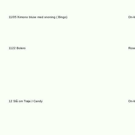
11/05 Kimono bluse med snoning ( Bingo)
On-l
1122 Bolero
Rose
12 Slå om Trøje.I Candy
On-l