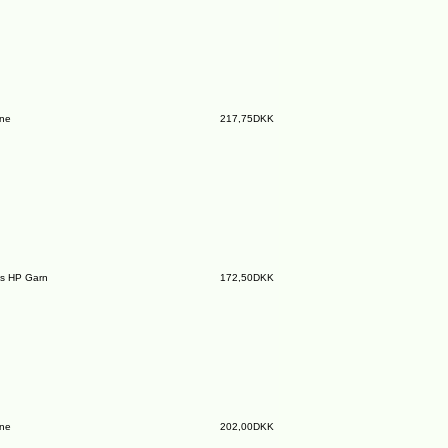
ine
217,75DKK
s HP Garn
172,50DKK
ine
202,00DKK