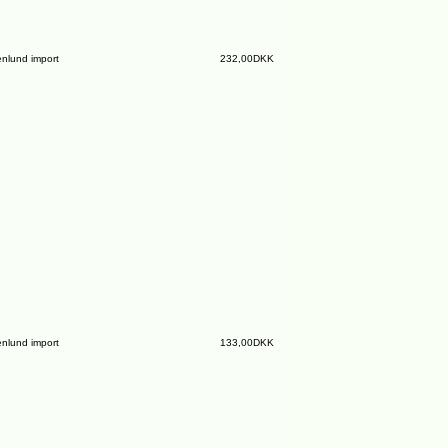
nlund import
232,00DKK
nlund import
133,00DKK