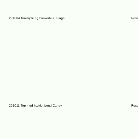
201004 Mini kjole og baskerhue. Bingo
Rose
201011 Top med hæklet bort.I Candy
Rose