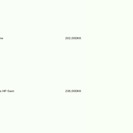
ine
202,00DKK
s HP Garn
236,00DKK