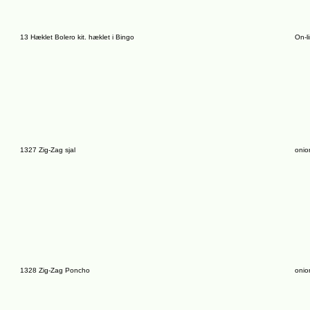
13 Hæklet Bolero kit. hæklet i Bingo
On-l
1327 Zig-Zag sjal
onio
1328 Zig-Zag Poncho
onio