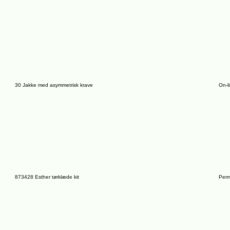
30 Jakke med asymmetrisk krave
On-l
873428 Esther tørklæde kit
Perm