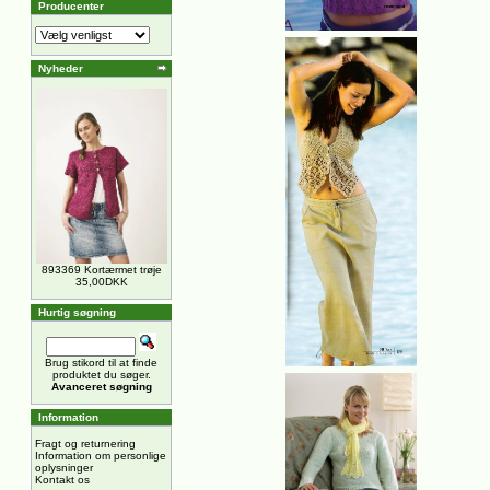
Producenter
Nyheder
893369 Kortærmet trøje
35,00DKK
Hurtig søgning
Brug stikord til at finde
produktet du søger.
Avanceret søgning
Information
Fragt og returnering
Information om personlige
oplysninger
Kontakt os