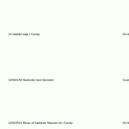
14 Hæklet trøje.I Candy
On-l
14500150 Nederdel med blomster
Coat
14503531 Bluse af hæklede firkanter kit i Candy
On-l