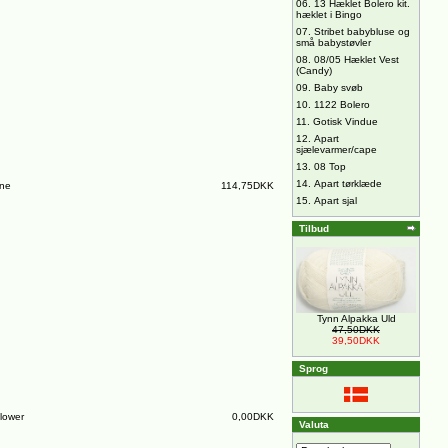
06.
13 Hæklet Bolero kit.
hæklet i Bingo
07.
Stribet babybluse og
små babystøvler
08.
08/05 Hæklet Vest
(Candy)
09.
Baby svøb
10.
1122 Bolero
11.
Gotisk Vindue
12.
Apart
sjælevarmer/cape
13.
08 Top
14.
Apart tørklæde
ine
114,75DKK
15.
Apart sjal
Tilbud
Tynn Alpakka Uld
47,50DKK
39,50DKK
Sprog
lower
0,00DKK
Valuta