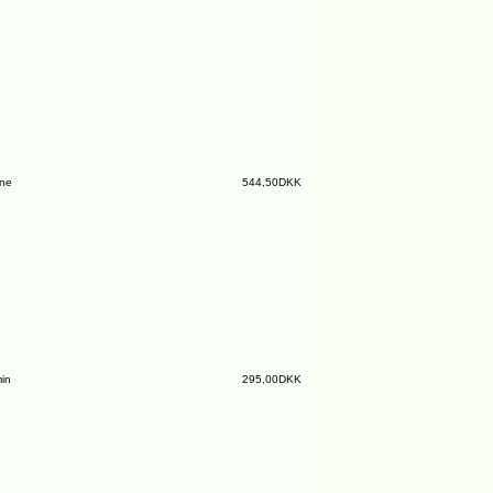
ine
544,50DKK
in
295,00DKK