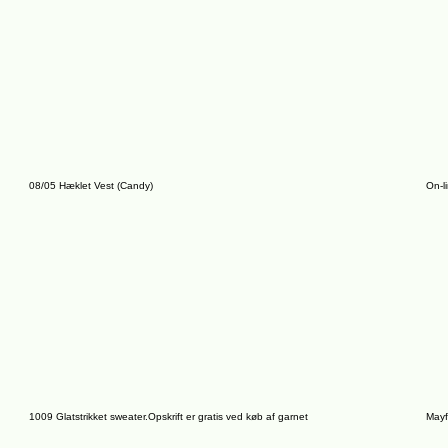
08/05 Hæklet Vest (Candy)
On-l
1009 Glatstrikket sweater.Opskrift er gratis ved køb af garnet
Mayf