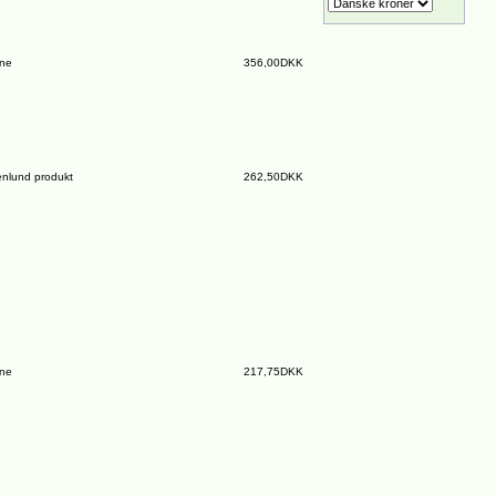
ine
356,00DKK
nlund produkt
262,50DKK
ine
217,75DKK