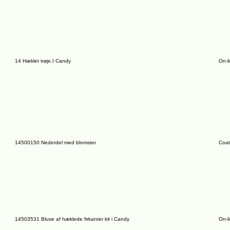
14 Hæklet trøje.I Candy
On-l
14500150 Nederdel med blomster
Coat
14503531 Bluse af hæklede firkanter kit i Candy
On-l