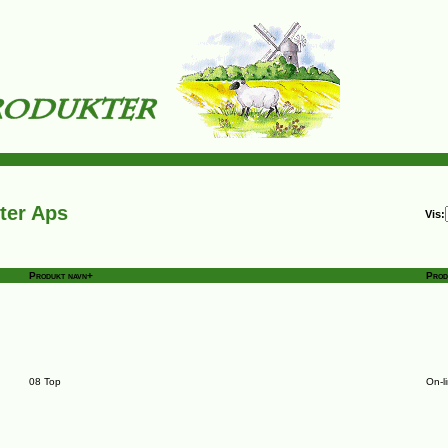
ter Aps
Vis:
Produkt navn+
Prod
08 Top
On-l