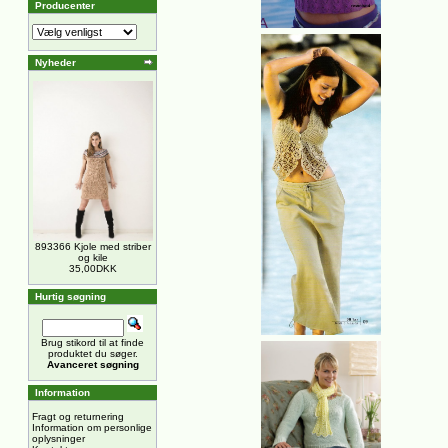
Producenter
Nyheder
893366 Kjole med striber
og kile
35,00DKK
Hurtig søgning
Brug stikord til at finde
produktet du søger.
Avanceret søgning
Information
Fragt og returnering
Information om personlige
oplysninger