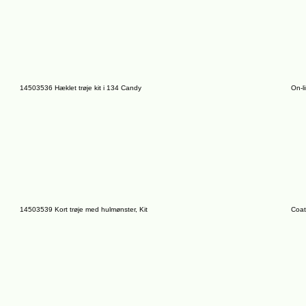
14503536 Hæklet trøje kit i 134 Candy
On-l
14503539 Kort trøje med hulmønster, Kit
Coat