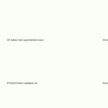
30 Jakke med asymmetrisk krave
On-l
873428 Esther tørklæde kit
Perm