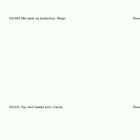
201004 Mini kjole og baskerhue. Bingo
Rose
201011 Top med hæklet bort.I Candy
Rose