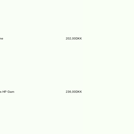
ine
202,00DKK
s HP Garn
236,00DKK