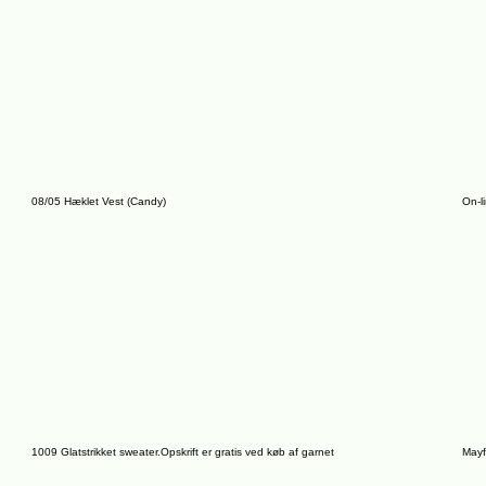
08/05 Hæklet Vest (Candy)
On-l
1009 Glatstrikket sweater.Opskrift er gratis ved køb af garnet
Mayf