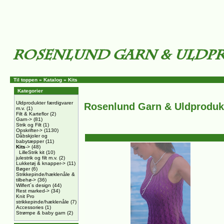
Til toppen
»
Katalog
»
Kits
Kategorier
Uldprodukter færdigvarer
Rosenlund Garn & Uldproduk
m.v.
(1)
Filt & Karteflor
(2)
Garn->
(81)
Strik og Filt
(1)
Opskrifter->
(1130)
Dåbskjoler og
babytæpper
(11)
Kits
->
(48)
LilleStrik kit
(10)
julestrik og filt m.v.
(2)
Lukketøj & knapper->
(11)
Bøger
(6)
Strikkepinde/hæklenåle &
tilbehø->
(36)
Wilfert´s design
(44)
Rest marked->
(34)
Knit Pro
strikkepinde/hæklenåle
(7)
Accessories
(1)
Strømpe & baby garn
(2)