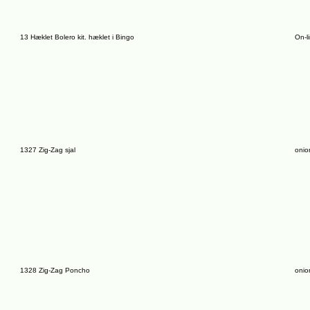
13 Hæklet Bolero kit. hæklet i Bingo
On-l
1327 Zig-Zag sjal
onio
1328 Zig-Zag Poncho
onio