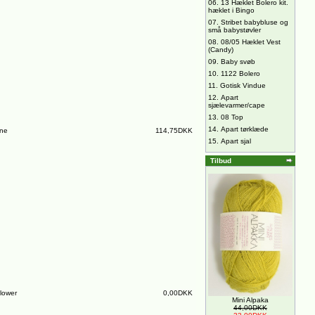
06.
13 Hæklet Bolero kit.
hæklet i Bingo
07.
Stribet babybluse og
små babystøvler
08.
08/05 Hæklet Vest
(Candy)
09.
Baby svøb
10.
1122 Bolero
11.
Gotisk Vindue
12.
Apart
sjælevarmer/cape
13.
08 Top
14.
Apart tørklæde
ine
114,75DKK
15.
Apart sjal
Tilbud
lower
0,00DKK
Mini Alpaka
44,00DKK