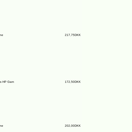
ine
217,75DKK
s HP Garn
172,50DKK
ine
202,00DKK