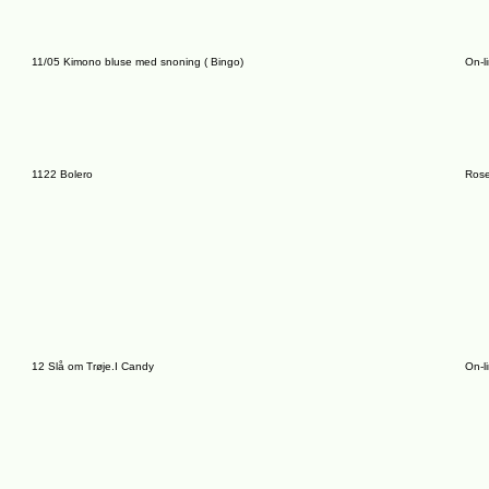
11/05 Kimono bluse med snoning ( Bingo)
On-l
1122 Bolero
Rose
12 Slå om Trøje.I Candy
On-l