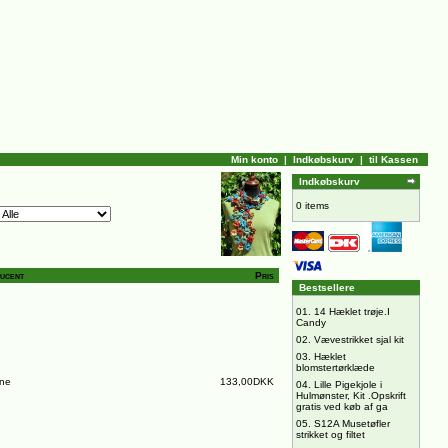
Min konto
|
Indkøbskurv
|
til Kassen
Indkøbskurv
0 items
ucent
Pris
Bestsellere
01.
14 Hæklet trøje.I
Candy
02.
Vævestrikket sjal kit
03.
Hæklet
blomstertørklæde
ine
133,00DKK
04.
Lille Pigekjole i
Hulmønster, Kit .Opskrift
gratis ved køb af ga
05.
S12A Musetøfler
strikket og filtet