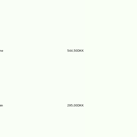
ine
544,50DKK
in
295,00DKK