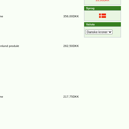
33,00DKK
Sprog
ine
356,00DKK
Valuta
nlund produkt
262,50DKK
ine
217,75DKK