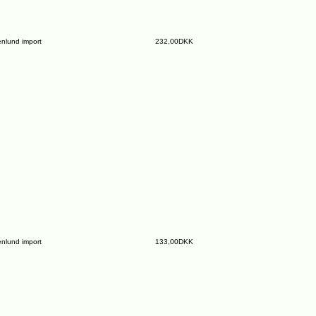
nlund import
232,00DKK
nlund import
133,00DKK