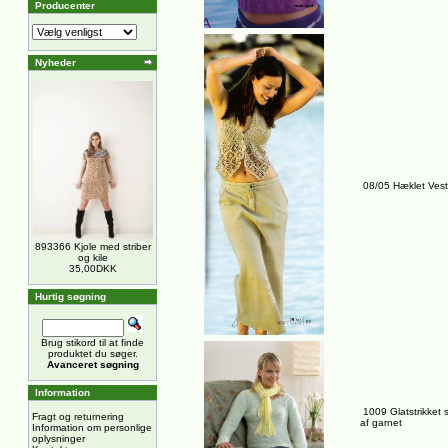
Producenter
Nyheder
08/05 Hæklet Vest
893366 Kjole med striber
og kile
35,00DKK
Hurtig søgning
Brug stikord til at finde
produktet du søger.
Avanceret søgning
Information
1009 Glatstrikket 
Fragt og returnering
af garnet
Information om personlige
oplysninger