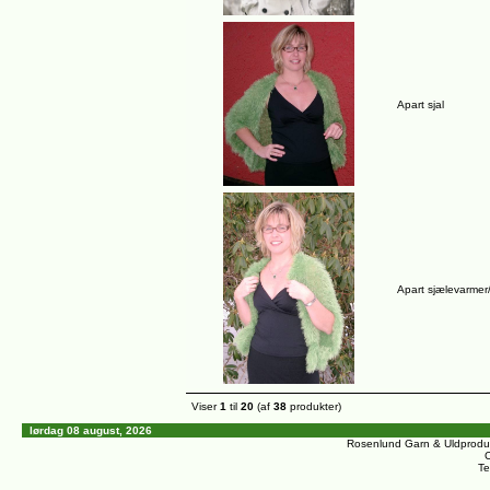
Apart sjal
Apart sjælevarmer
Viser
1
til
20
(af
38
produkter)
lørdag 08 august, 2026
Rosenlund Garn & Uldprodu
C
Te