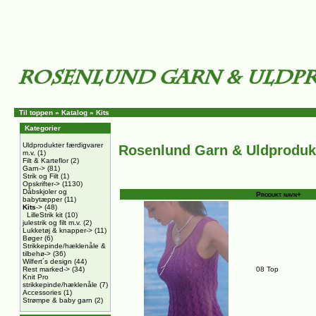
Til toppen
»
Katalog
»
Kits
Kategorier
Uldprodukter færdigvarer
Rosenlund Garn & Uldproduk
m.v.
(1)
Filt & Karteflor
(2)
Garn->
(81)
Strik og Filt
(1)
Opskrifter->
(1130)
Dåbskjoler og
Produkt navn+
babytæpper
(11)
Kits
->
(48)
LilleStrik kit
(10)
julestrik og filt m.v.
(2)
Lukketøj & knapper->
(11)
Bøger
(6)
Strikkepinde/hæklenåle &
tilbehø->
(36)
Wilfert´s design
(44)
Rest marked->
(34)
08 Top
Knit Pro
strikkepinde/hæklenåle
(7)
Accessories
(1)
Strømpe & baby garn
(2)