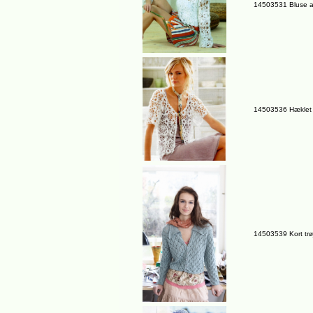
14503531 Bluse af
14503536 Hæklet t
14503539 Kort trø