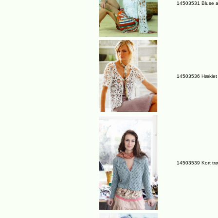
14503531 Bluse af
14503536 Hæklet t
14503539 Kort trø