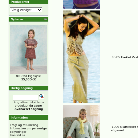
Producenter
Nyheder
08/05 Hæklet Vest
893353 Pigekjole
35,00DKK
Hurtig søgning
Brug stikord til at finde
produktet du søger.
Avanceret søgning
Information
Fragt og returnering
1009 Glatstrikket 
Information om personlige
af garnet
oplysninger
Kontakt os