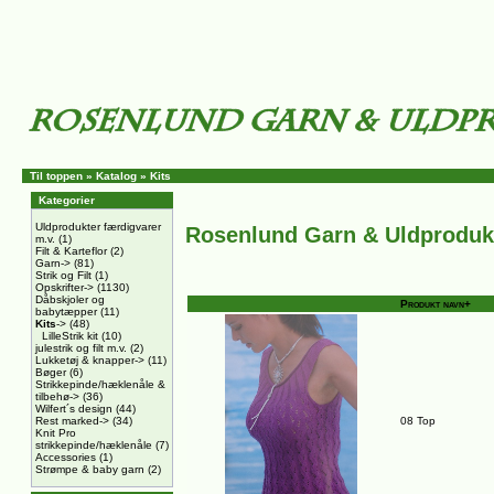
Til toppen
»
Katalog
»
Kits
Kategorier
Uldprodukter færdigvarer
Rosenlund Garn & Uldproduk
m.v.
(1)
Filt & Karteflor
(2)
Garn->
(81)
Strik og Filt
(1)
Opskrifter->
(1130)
Dåbskjoler og
Produkt navn+
babytæpper
(11)
Kits
->
(48)
LilleStrik kit
(10)
julestrik og filt m.v.
(2)
Lukketøj & knapper->
(11)
Bøger
(6)
Strikkepinde/hæklenåle &
tilbehø->
(36)
Wilfert´s design
(44)
Rest marked->
(34)
08 Top
Knit Pro
strikkepinde/hæklenåle
(7)
Accessories
(1)
Strømpe & baby garn
(2)