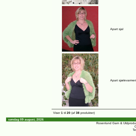
Apart sjal
Apart sjælevarmer
Viser
1
til
20
(af
38
produkter)
søndag 09 august, 2026
Rosenlund Garn & Uldprodu
C
Te