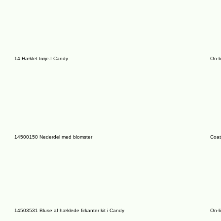
14 Hæklet trøje.I Candy
On-l
14500150 Nederdel med blomster
Coat
14503531 Bluse af hæklede firkanter kit i Candy
On-l