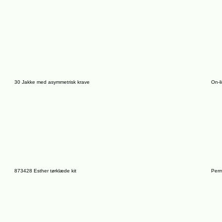
30 Jakke med asymmetrisk krave
On-l
873428 Esther tørklæde kit
Perm