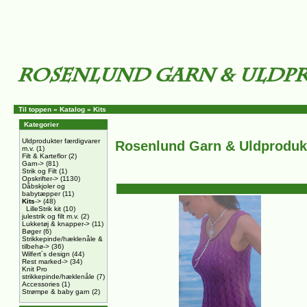
Til toppen
»
Katalog
»
Kits
Kategorier
Uldprodukter færdigvarer
Rosenlund Garn & Uldproduk
m.v.
(1)
Filt & Karteflor
(2)
Garn->
(81)
Strik og Filt
(1)
Opskrifter->
(1130)
Dåbskjoler og
babytæpper
(11)
Kits
->
(48)
LilleStrik kit
(10)
julestrik og filt m.v.
(2)
Lukketøj & knapper->
(11)
Bøger
(6)
Strikkepinde/hæklenåle &
tilbehø->
(36)
Wilfert´s design
(44)
Rest marked->
(34)
Knit Pro
strikkepinde/hæklenåle
(7)
Accessories
(1)
Strømpe & baby garn
(2)