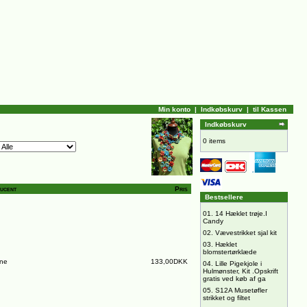
Min konto
|
Indkøbskurv
|
til Kassen
Indkøbskurv
0 items
ucent
Pris
Bestsellere
01.
14 Hæklet trøje.I
Candy
02.
Vævestrikket sjal kit
03.
Hæklet
blomstertørklæde
ine
133,00DKK
04.
Lille Pigekjole i
Hulmønster, Kit .Opskrift
gratis ved køb af ga
05.
S12A Musetøfler
strikket og filtet