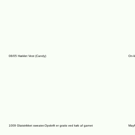
08/05 Hæklet Vest (Candy)
On-l
1009 Glatstrikket sweater.Opskrift er gratis ved køb af garnet
Mayf