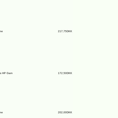
ine
217,75DKK
s HP Garn
172,50DKK
ine
202,00DKK