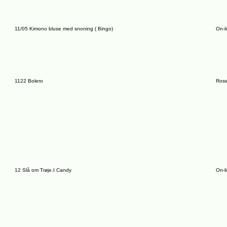
11/05 Kimono bluse med snoning ( Bingo)
On-l
1122 Bolero
Rose
12 Slå om Trøje.I Candy
On-l