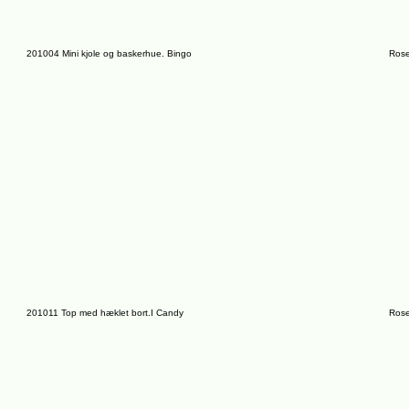
201004 Mini kjole og baskerhue. Bingo
Rose
201011 Top med hæklet bort.I Candy
Rose