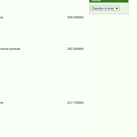
Valuta
ine
356,00DKK
nlund produkt
262,50DKK
ine
217,75DKK