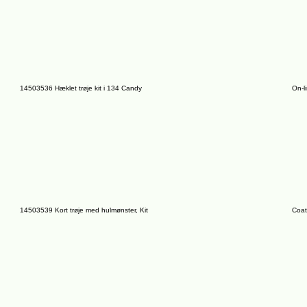
14503536 Hæklet trøje kit i 134 Candy
On-l
14503539 Kort trøje med hulmønster, Kit
Coat