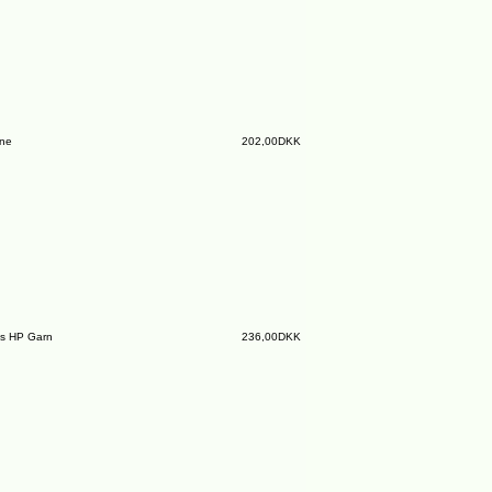
ine
202,00DKK
s HP Garn
236,00DKK