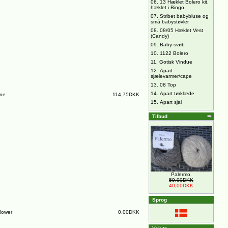
06.
13 Hæklet Bolero kit.
hæklet i Bingo
07.
Stribet babybluse og
små babystøvler
08.
08/05 Hæklet Vest
(Candy)
09.
Baby svøb
10.
1122 Bolero
11.
Gotisk Vindue
12.
Apart
sjælevarmer/cape
13.
08 Top
14.
Apart tørklæde
ine
114,75DKK
15.
Apart sjal
Tilbud
Palermo.
59,00DKK
40,00DKK
Sprog
lower
0,00DKK