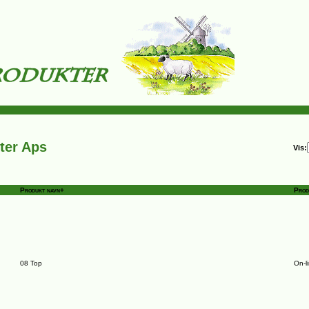
ter Aps
Vis:
Produkt navn+
Prod
08 Top
On-l