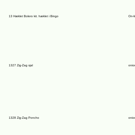
13 Hæklet Bolero kit. hæklet i Bingo
On-l
1327 Zig-Zag sjal
onio
1328 Zig-Zag Poncho
onio