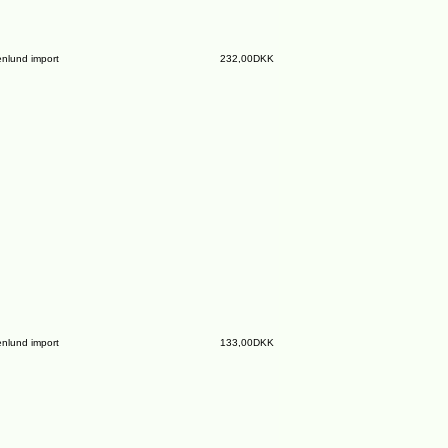
nlund import
232,00DKK
nlund import
133,00DKK