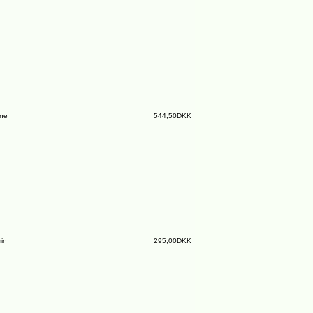
ine
544,50DKK
in
295,00DKK