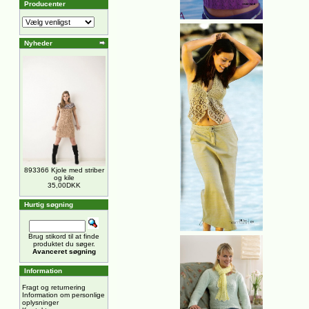
Producenter
Nyheder
893366 Kjole med striber
og kile
35,00DKK
Hurtig søgning
Brug stikord til at finde
produktet du søger.
Avanceret søgning
Information
Fragt og returnering
Information om personlige
oplysninger