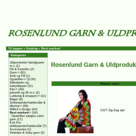
Til toppen
»
Katalog
»
Rest marked
Kategorier
Uldprodukter færdigvarer
Rosenlund Garn & Uldproduk
m.v.
(1)
Filt & Karteflor
(2)
Garn->
(81)
Strik og Filt
(1)
Opskrifter->
(1130)
Dåbskjoler og
Produkt navn+
babytæpper
(11)
Kits->
(48)
julestrik og filt m.v.
(2)
Lukketøj & knapper->
(11)
Bøger
(6)
Strikkepinde/hæklenåle &
tilbehø->
(36)
Wilfert´s design
(44)
1327 Zig-Zag sjal
Rest marked
->
(34)
Opskrifter sælges uden
garn
(17)
Knit Pro
strikkepinde/hæklenåle
(7)
Accessories
(1)
Strømpe & baby garn
(2)