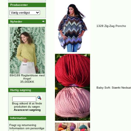
Producenter
Nyheder
1328 Zig-Zag Poncho
894189 Raglanbluse med
Angel
35,00DKK
Baby Soft: Stærkt Nedsat 
Hurtig søgning
Brug stikord til at finde
produktet du søger.
Avanceret søgning
Information
Fragt og returnering
Information om personlige