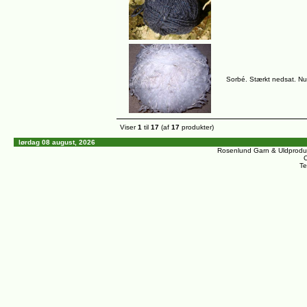
Sorbé. Stærkt nedsat. Nu 
Viser
1
til
17
(af
17
produkter)
lørdag 08 august, 2026
Rosenlund Garn & Uldprodu
C
Te