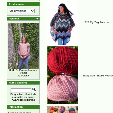
Producenter
Nyheder
1328 Zig-Zag Poncho
893372 Pigeraglan med
V-hals
35,00DKK
Baby Soft: Stærkt Nedsat 
Hurtig søgning
Brug stikord til at finde
produktet du søger.
Avanceret søgning
Information
Fragt og returnering