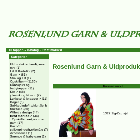
Til toppen
»
Katalog
»
Rest marked
Kategorier
Uldprodukter færdigvarer
Rosenlund Garn & Uldproduk
m.v.
(1)
Filt & Karteflor
(2)
Garn->
(81)
Strik og Filt
(1)
Opskrifter->
(1130)
Dåbskjoler og
Produkt navn+
babytæpper
(11)
Kits->
(48)
julestrik og filt m.v.
(2)
Lukketøj & knapper->
(11)
Bøger
(6)
Strikkepinde/hæklenåle &
tilbehø->
(36)
Wilfert´s design
(44)
1327 Zig-Zag sjal
Rest marked
->
(34)
Opskrifter sælges uden
garn
(17)
Knit Pro
strikkepinde/hæklenåle
(7)
Accessories
(1)
Strømpe & baby garn
(2)