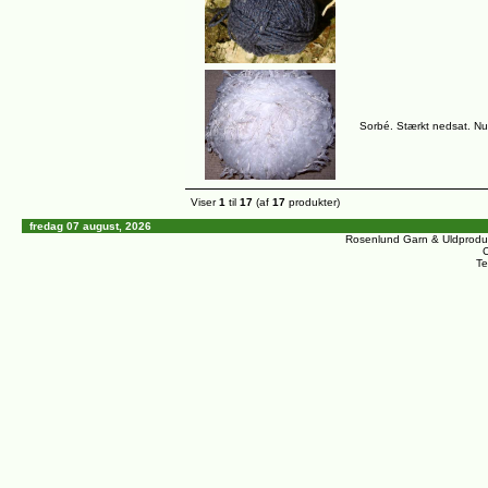
Sorbé. Stærkt nedsat. Nu 
Viser
1
til
17
(af
17
produkter)
fredag 07 august, 2026
Rosenlund Garn & Uldprodu
C
Te