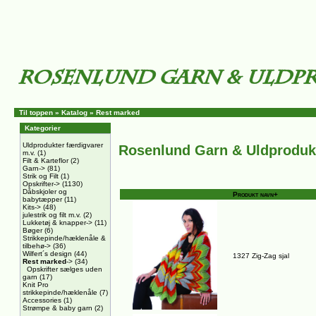
Til toppen
»
Katalog
»
Rest marked
Kategorier
Uldprodukter færdigvarer
Rosenlund Garn & Uldproduk
m.v.
(1)
Filt & Karteflor
(2)
Garn->
(81)
Strik og Filt
(1)
Opskrifter->
(1130)
Dåbskjoler og
Produkt navn+
babytæpper
(11)
Kits->
(48)
julestrik og filt m.v.
(2)
Lukketøj & knapper->
(11)
Bøger
(6)
Strikkepinde/hæklenåle &
tilbehø->
(36)
Wilfert´s design
(44)
1327 Zig-Zag sjal
Rest marked
->
(34)
Opskrifter sælges uden
garn
(17)
Knit Pro
strikkepinde/hæklenåle
(7)
Accessories
(1)
Strømpe & baby garn
(2)