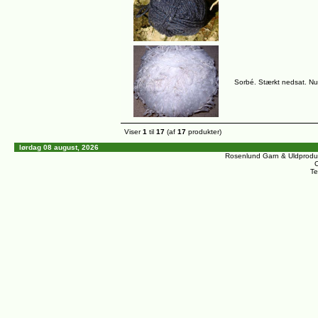
Sorbé. Stærkt nedsat. Nu 
Viser
1
til
17
(af
17
produkter)
lørdag 08 august, 2026
Rosenlund Garn & Uldprodu
C
Te