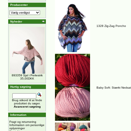
Producenter
Nyheder
1328 Zig-Zag Poncho
893359 Sjal i Perlestrik
35,00DKK
Hurtig søgning
Baby Soft: Stærkt Nedsat 
Brug stikord til at finde
produktet du søger.
Avanceret søgning
Information
Fragt og returnering
Information om personlige
oplysninger