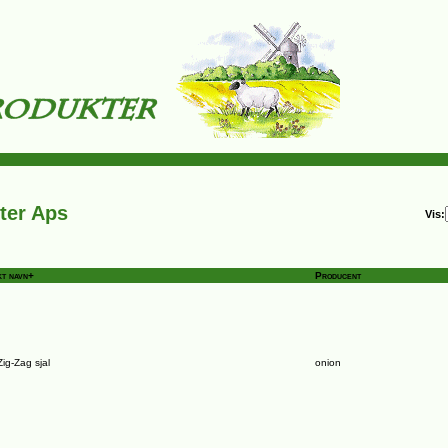
ter Aps
Vis:
t navn+
Producent
ig-Zag sjal
onion