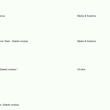
anca
Marks & Kattens
o Twist : Stærkt nedsat
Marks & Kattens
Stærkt nedsat !
On-line
r. Stærkt nedsat.