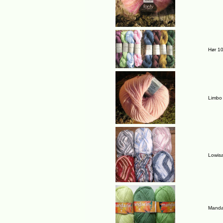
Hør 1
Limbo
Lowisa 
Mandar