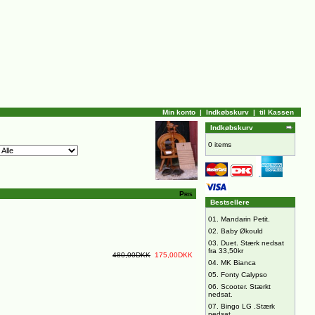
Min konto
|
Indkøbskurv
|
til Kassen
Indkøbskurv
0 items
Pris
Bestsellere
01.
Mandarin Petit.
02.
Baby Økould
03.
Duet. Stærk nedsat
fra 33,50kr
480,00DKK
175,00DKK
04.
MK Bianca
05.
Fonty Calypso
06.
Scooter. Stærkt
nedsat.
07.
Bingo LG .Stærk
nedsat