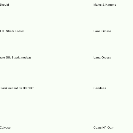
Økould
Marks & Kattens
 LG .Stærk nedsat
Lana Grossa
re Silk.Stærkt nedsat
Lana Grossa
Stærk nedsat fra 33,50kr
Sandnes
 Calypso
Coats HP Garn