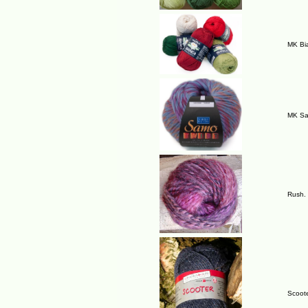
MK Bi
MK Sam
Rush. 
Scoote