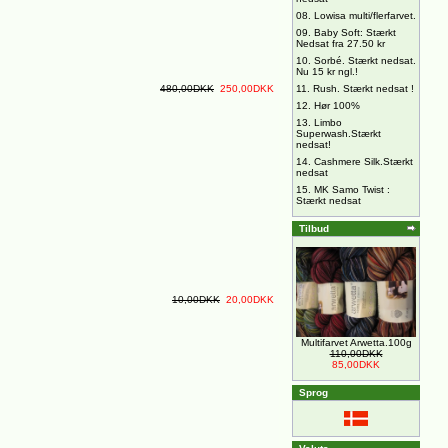
08.
Lowisa multi/flerfarvet.
09.
Baby Soft: Stærkt
Nedsat fra 27.50 kr
10.
Sorbé. Stærkt nedsat.
Nu 15 kr ngl.!
480,00DKK
250,00DKK
11.
Rush. Stærkt nedsat !
12.
Hør 100%
13.
Limbo
Superwash.Stærkt
nedsat!
14.
Cashmere Silk.Stærkt
nedsat
15.
MK Samo Twist :
Stærkt nedsat
Tilbud
10,00DKK
20,00DKK
Multifarvet Arwetta.100g
110,00DKK
85,00DKK
Sprog