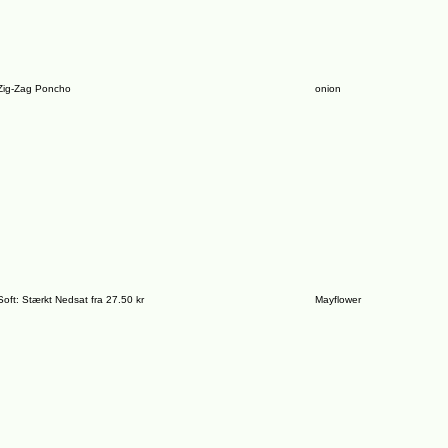
Zig-Zag Poncho
onion
oft: Stærkt Nedsat fra 27.50 kr
Mayflower