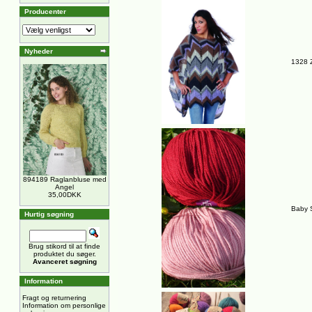
Producenter
Nyheder
1328 
894189 Raglanbluse med
Angel
35,00DKK
Baby S
Hurtig søgning
Brug stikord til at finde
produktet du søger.
Avanceret søgning
Information
Fragt og returnering
Information om personlige