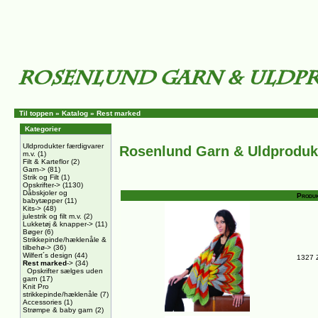
Til toppen
»
Katalog
»
Rest marked
Kategorier
Uldprodukter færdigvarer
Rosenlund Garn & Uldproduk
m.v.
(1)
Filt & Karteflor
(2)
Garn->
(81)
Strik og Filt
(1)
Opskrifter->
(1130)
Dåbskjoler og
Produk
babytæpper
(11)
Kits->
(48)
julestrik og filt m.v.
(2)
Lukketøj & knapper->
(11)
Bøger
(6)
Strikkepinde/hæklenåle &
tilbehø->
(36)
Wilfert´s design
(44)
1327 Z
Rest marked
->
(34)
Opskrifter sælges uden
garn
(17)
Knit Pro
strikkepinde/hæklenåle
(7)
Accessories
(1)
Strømpe & baby garn
(2)