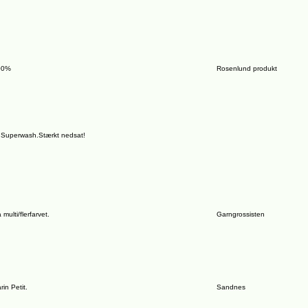
00%
Rosenlund produkt
 Superwash.Stærkt nedsat!
multi/flerfarvet.
Garngrossisten
in Petit.
Sandnes