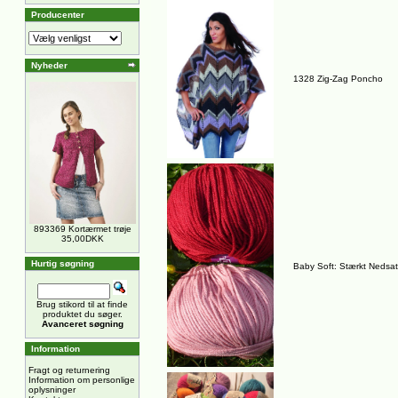
Producenter
Nyheder
1328 Zig-Zag Poncho
893369 Kortærmet trøje
35,00DKK
Hurtig søgning
Baby Soft: Stærkt Nedsat 
Brug stikord til at finde
produktet du søger.
Avanceret søgning
Information
Fragt og returnering
Information om personlige
oplysninger