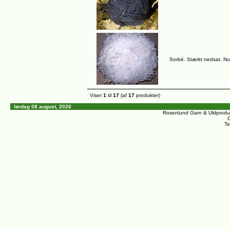
Sorbé. Stærkt nedsat. Nu 
Viser
1
til
17
(af
17
produkter)
lørdag 08 august, 2026
Rosenlund Garn & Uldprodu
C
Te