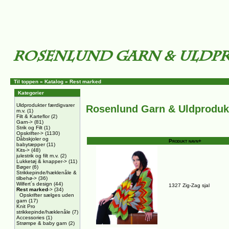
Til toppen
»
Katalog
»
Rest marked
Kategorier
Uldprodukter færdigvarer
Rosenlund Garn & Uldproduk
m.v.
(1)
Filt & Karteflor
(2)
Garn->
(81)
Strik og Filt
(1)
Opskrifter->
(1130)
Dåbskjoler og
Produkt navn+
babytæpper
(11)
Kits->
(48)
julestrik og filt m.v.
(2)
Lukketøj & knapper->
(11)
Bøger
(6)
Strikkepinde/hæklenåle &
tilbehø->
(36)
Wilfert´s design
(44)
1327 Zig-Zag sjal
Rest marked
->
(34)
Opskrifter sælges uden
garn
(17)
Knit Pro
strikkepinde/hæklenåle
(7)
Accessories
(1)
Strømpe & baby garn
(2)