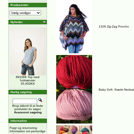
Producenter
Nyheder
1328 Zig-Zag Poncho
893368 Top med
hulmønster
35,00DKK
Baby Soft: Stærkt Nedsat 
Hurtig søgning
Brug stikord til at finde
produktet du søger.
Avanceret søgning
Information
Fragt og returnering
Information om personlige