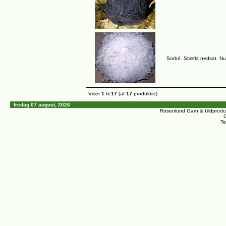
Sorbé. Stærkt nedsat. Nu 
Viser
1
til
17
(af
17
produkter)
fredag 07 august, 2026
Rosenlund Garn & Uldprodu
C
Te