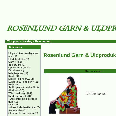
Til toppen
»
Katalog
»
Rest marked
Kategorier
Uldprodukter færdigvarer
Rosenlund Garn & Uldproduk
m.v.
(1)
Filt & Karteflor
(2)
Garn->
(81)
Strik og Filt
(1)
Opskrifter->
(1130)
Dåbskjoler og
Produkt navn+
babytæpper
(11)
Kits->
(48)
julestrik og filt m.v.
(2)
Lukketøj & knapper->
(11)
Bøger
(6)
Strikkepinde/hæklenåle &
tilbehø->
(36)
Wilfert´s design
(44)
1327 Zig-Zag sjal
Rest marked
->
(34)
Opskrifter sælges uden
garn
(17)
Knit Pro
strikkepinde/hæklenåle
(7)
Accessories
(1)
Strømpe & baby garn
(2)