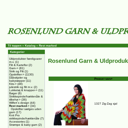
Til toppen
»
Katalog
»
Rest marked
Kategorier
Uldprodukter færdigvarer
Rosenlund Garn & Uldproduk
m.v.
(1)
Filt & Karteflor
(2)
Garn->
(81)
Strik og Filt
(1)
Opskrifter->
(1130)
Dåbskjoler og
Produkt navn+
babytæpper
(11)
Kits->
(48)
julestrik og filt m.v.
(2)
Lukketøj & knapper->
(11)
Bøger
(6)
Strikkepinde/hæklenåle &
tilbehø->
(36)
Wilfert´s design
(44)
1327 Zig-Zag sjal
Rest marked
->
(34)
Opskrifter sælges uden
garn
(17)
Knit Pro
strikkepinde/hæklenåle
(7)
Accessories
(1)
Strømpe & baby garn
(2)