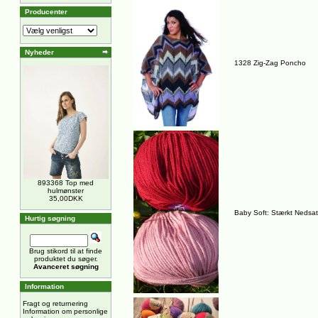
Producenter
Nyheder
1328 Zig-Zag Poncho
893368 Top med
hulmønster
35,00DKK
Baby Soft: Stærkt Nedsat 
Hurtig søgning
Brug stikord til at finde
produktet du søger.
Avanceret søgning
Information
Fragt og returnering
Information om personlige