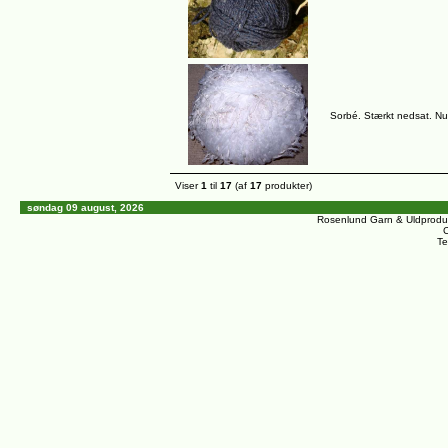
Sorbé. Stærkt nedsat. Nu 
Viser
1
til
17
(af
17
produkter)
søndag 09 august, 2026
Rosenlund Garn & Uldprodu
C
Te