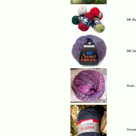
MK Bi
MK Sam
Rush. 
Scoote