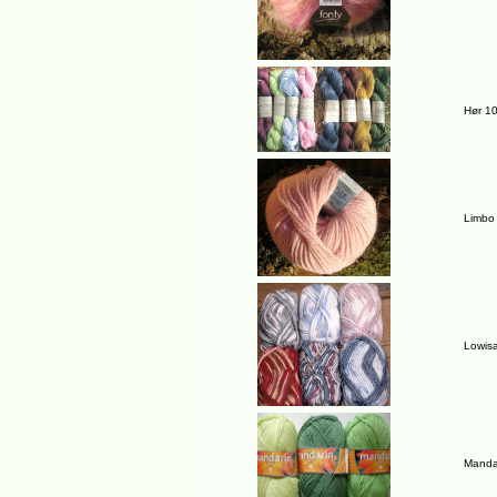
Hør 1
Limbo
Lowisa 
Mandar