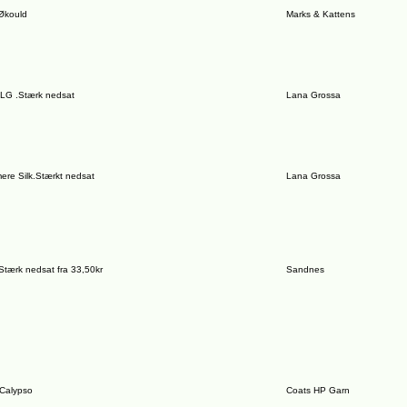
Økould
Marks & Kattens
 LG .Stærk nedsat
Lana Grossa
re Silk.Stærkt nedsat
Lana Grossa
Stærk nedsat fra 33,50kr
Sandnes
 Calypso
Coats HP Garn