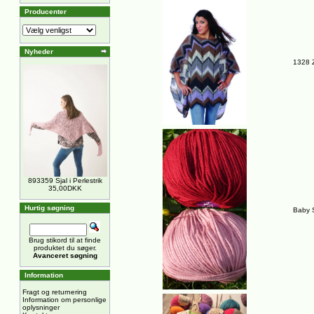
Producenter
Nyheder
1328 
893359 Sjal i Perlestrik
35,00DKK
Hurtig søgning
Baby S
Brug stikord til at finde
produktet du søger.
Avanceret søgning
Information
Fragt og returnering
Information om personlige
oplysninger