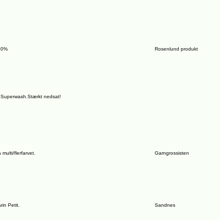
00%
Rosenlund produkt
 Superwash.Stærkt nedsat!
multi/flerfarvet.
Garngrossisten
in Petit.
Sandnes