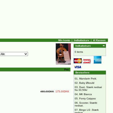
Min konto
|
Indkøbskurv
|
til Kassen
Indkøbskurv
0 items
Pris
Bestsellere
01.
Mandarin Petit.
02.
Baby Økould
03.
Duet. Stærk nedsat
fra 33,50kr
480,00DKK
175,00DKK
04.
MK Bianca
05.
Fonty Calypso
06.
Scooter. Stærkt
nedsat.
07.
Bingo LG .Stærk
nedsat