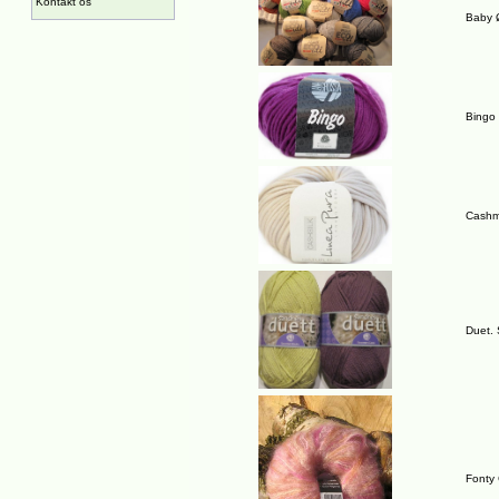
Kontakt os
Baby 
Bingo
Cashme
Duet. 
Fonty