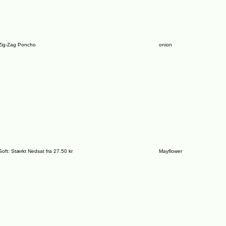
Zig-Zag Poncho
onion
oft: Stærkt Nedsat fra 27.50 kr
Mayflower