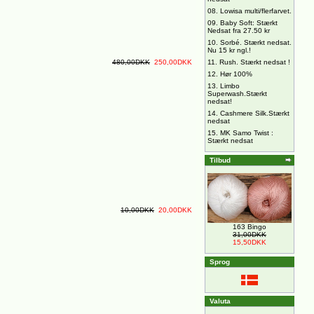
08.
Lowisa multi/flerfarvet.
09.
Baby Soft: Stærkt
Nedsat fra 27.50 kr
10.
Sorbé. Stærkt nedsat.
Nu 15 kr ngl.!
480,00DKK
250,00DKK
11.
Rush. Stærkt nedsat !
12.
Hør 100%
13.
Limbo
Superwash.Stærkt
nedsat!
14.
Cashmere Silk.Stærkt
nedsat
15.
MK Samo Twist :
Stærkt nedsat
Tilbud
10,00DKK
20,00DKK
163 Bingo
31,00DKK
15,50DKK
Sprog
Valuta