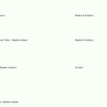
anca
Marks & Kattens
o Twist : Stærkt nedsat
Marks & Kattens
Stærkt nedsat !
On-line
r. Stærkt nedsat.