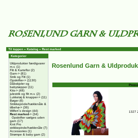
Til toppen
»
Katalog
»
Rest marked
Kategorier
Uldprodukter færdigvarer
Rosenlund Garn & Uldproduk
m.v.
(1)
Filt & Karteflor
(2)
Garn->
(81)
Strik og Filt
(1)
Opskrifter->
(1130)
Dåbskjoler og
Produk
babytæpper
(11)
Kits->
(48)
julestrik og filt m.v.
(2)
Lukketøj & knapper->
(11)
Bøger
(6)
Strikkepinde/hæklenåle &
tilbehø->
(36)
Wilfert´s design
(44)
1327 Z
Rest marked
->
(34)
Opskrifter sælges uden
garn
(17)
Knit Pro
strikkepinde/hæklenåle
(7)
Accessories
(1)
Strømpe & baby garn
(2)