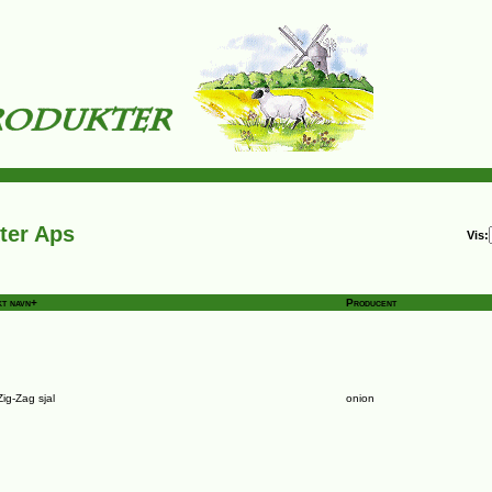
ter Aps
Vis:
t navn+
Producent
ig-Zag sjal
onion