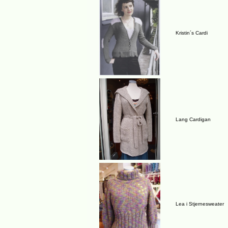
Kristin´s Cardi
Lang Cardigan
Lea i Stjernesweater