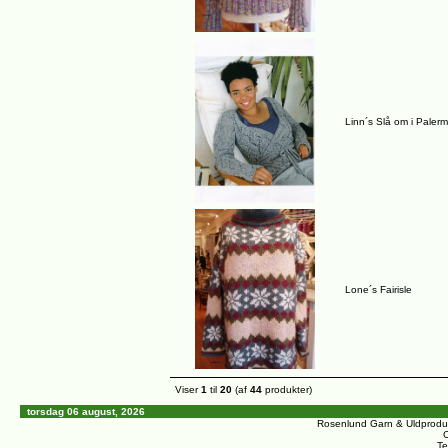
Linn´s Slå om i Paler
Lone´s Fairisle
Viser
1
til
20
(af
44
produkter)
torsdag 06 august, 2026
Rosenlund Garn & Uldprodu
C
Te