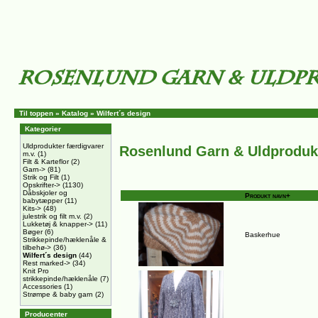
Til toppen
»
Katalog
»
Wilfert´s design
Kategorier
Uldprodukter færdigvarer
Rosenlund Garn & Uldproduk
m.v.
(1)
Filt & Karteflor
(2)
Garn->
(81)
Strik og Filt
(1)
Opskrifter->
(1130)
Dåbskjoler og
Produkt navn+
babytæpper
(11)
Kits->
(48)
julestrik og filt m.v.
(2)
Lukketøj & knapper->
(11)
Bøger
(6)
Baskerhue
Strikkepinde/hæklenåle &
tilbehø->
(36)
Wilfert´s design
(44)
Rest marked->
(34)
Knit Pro
strikkepinde/hæklenåle
(7)
Accessories
(1)
Strømpe & baby garn
(2)
Producenter