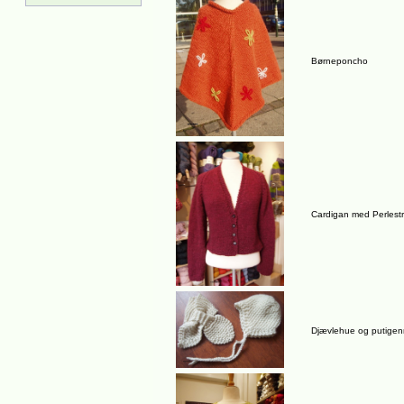
Børneponcho
Cardigan med Perlestr
Djævlehue og putige