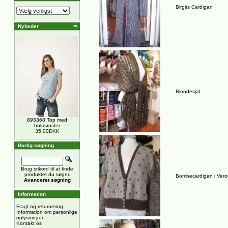
Birgits Cardigan
Nyheder
Blondesjal
893368 Top med
hulmønster
35,00DKK
Hurtig søgning
Brug stikord til at finde
produktet du søger.
Bombecardigan i Ver
Avanceret søgning
Information
Fragt og returnering
Information om personlige
oplysninger
Kontakt os