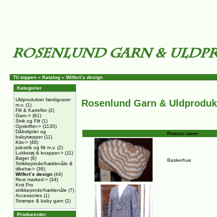
Til toppen
»
Katalog
»
Wilfert´s design
Kategorier
Uldprodukter færdigvarer
Rosenlund Garn & Uldproduk
m.v.
(1)
Filt & Karteflor
(2)
Garn->
(81)
Strik og Filt
(1)
Opskrifter->
(1130)
Dåbskjoler og
Produkt navn+
babytæpper
(11)
Kits->
(48)
julestrik og filt m.v.
(2)
Lukketøj & knapper->
(11)
Bøger
(6)
Baskerhue
Strikkepinde/hæklenåle &
tilbehø->
(36)
Wilfert´s design
(44)
Rest marked->
(34)
Knit Pro
strikkepinde/hæklenåle
(7)
Accessories
(1)
Strømpe & baby garn
(2)
Producenter