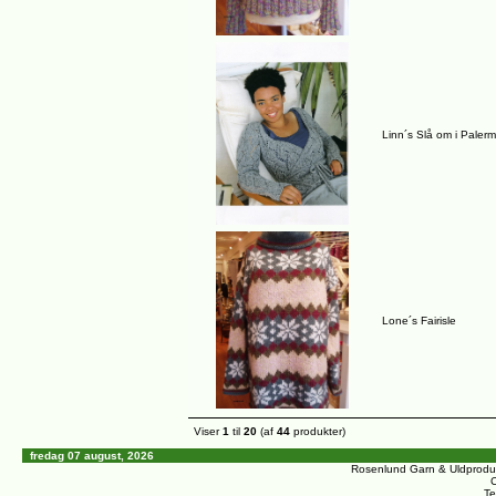
Linn´s Slå om i Paler
Lone´s Fairisle
Viser
1
til
20
(af
44
produkter)
fredag 07 august, 2026
Rosenlund Garn & Uldprodu
C
Te