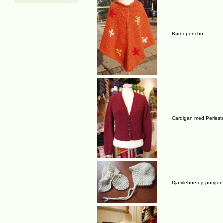
Børneponcho
Cardigan med Perlestr
Djævlehue og putige