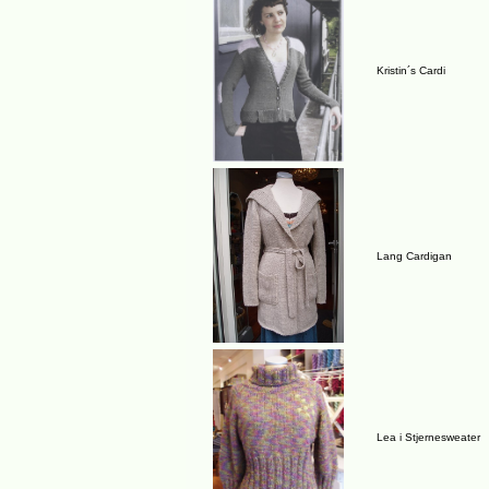
Kristin´s Cardi
Lang Cardigan
Lea i Stjernesweater