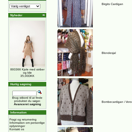
Birgits Cardigan
Nyheder
Blondesjal
893366 Kjole med striber
og kile
35,00DKK
Hurtig søgning
Brug stikord til at finde
produktet du søger.
Bombecardigan i Ver
Avanceret søgning
Information
Fragt og returnering
Information om personlige
oplysninger
Kontakt os