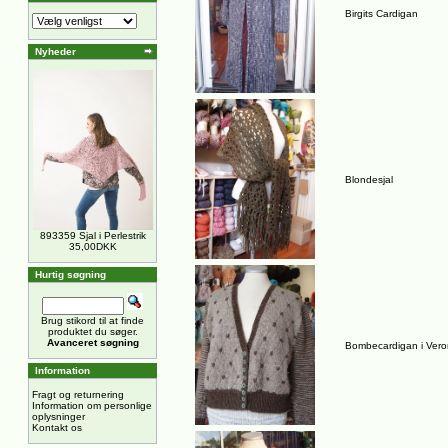
Birgits Cardigan
Nyheder
Blondesjal
893359 Sjal i Perlestrik
35,00DKK
Hurtig søgning
Brug stikord til at finde
produktet du søger.
Avanceret søgning
Bombecardigan i Ver
Information
Fragt og returnering
Information om personlige
oplysninger
Kontakt os