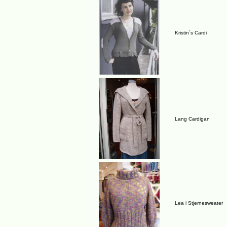
Kristin´s Cardi
Lang Cardigan
Lea i Stjernesweater