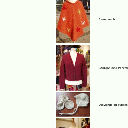
Børneponcho
Cardigan med Perlestr
Djævlehue og putige