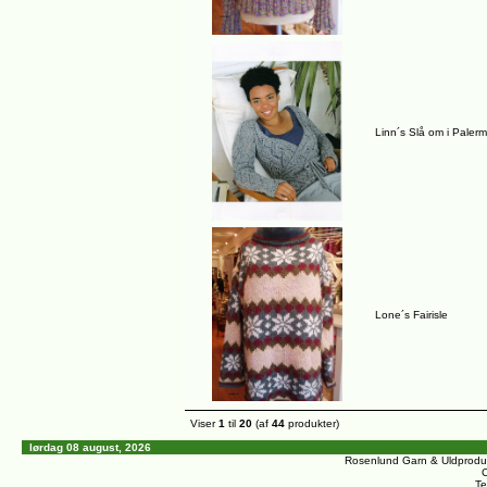
Linn´s Slå om i Paler
Lone´s Fairisle
Viser
1
til
20
(af
44
produkter)
lørdag 08 august, 2026
Rosenlund Garn & Uldprodu
C
Te