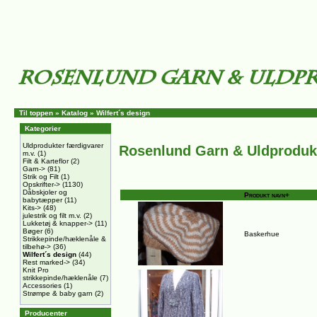
Til toppen
»
Katalog
»
Wilfert´s design
Kategorier
Uldprodukter færdigvarer
Rosenlund Garn & Uldproduk
m.v.
(1)
Filt & Karteflor
(2)
Garn->
(81)
Strik og Filt
(1)
Opskrifter->
(1130)
Dåbskjoler og
Produkt navn+
babytæpper
(11)
Kits->
(48)
julestrik og filt m.v.
(2)
Lukketøj & knapper->
(11)
Bøger
(6)
Baskerhue
Strikkepinde/hæklenåle &
tilbehø->
(36)
Wilfert´s design
(44)
Rest marked->
(34)
Knit Pro
strikkepinde/hæklenåle
(7)
Accessories
(1)
Strømpe & baby garn
(2)
Producenter