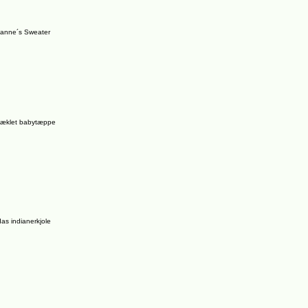
anne´s Sweater
æklet babytæppe
das indianerkjole