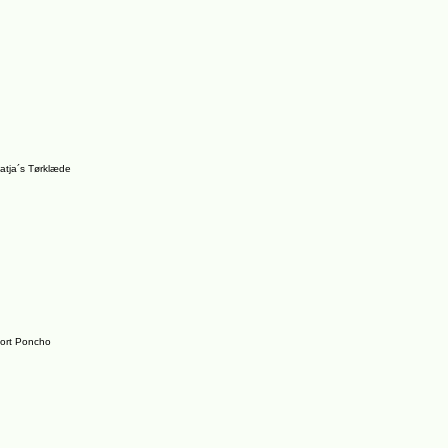
atja´s Tørklæde
ort Poncho