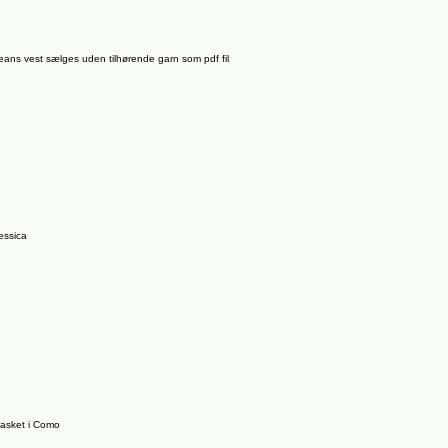
eans vest sælges uden tilhørende garn som pdf fil
essica
asket i Como