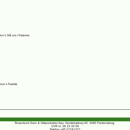
inn´s Slå om i Palermo
one´s Fairisle
Rosenlund Garn & Uldprodukter Aps, Humlebækvej 40, 3480 Fredensborg.
CVR nr. 28 15 33 09
Telefon +45-22241322