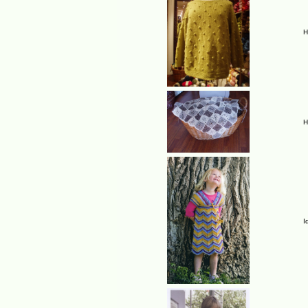
H
H
I