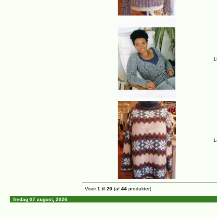
L
L
Viser
1
til
20
(af
44
produkter)
fredag 07 august, 2026