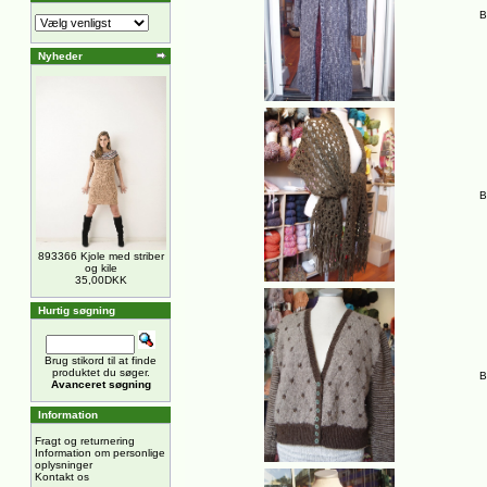
B
Nyheder
B
893366 Kjole med striber
og kile
35,00DKK
Hurtig søgning
Brug stikord til at finde
produktet du søger.
B
Avanceret søgning
Information
Fragt og returnering
Information om personlige
oplysninger
Kontakt os