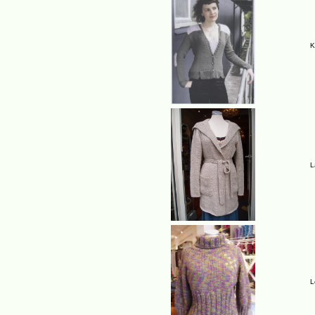
K
L
L