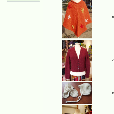
B
C
D