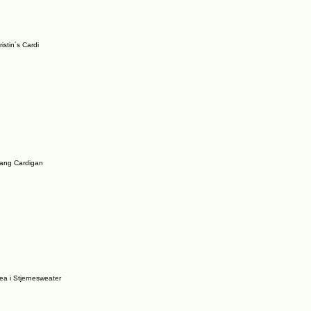
ristin´s Cardi
ang Cardigan
ea i Stjernesweater