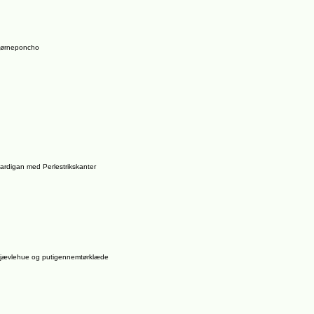
ørneponcho
ardigan med Perlestrikskanter
jævlehue og putigennemtørklæde