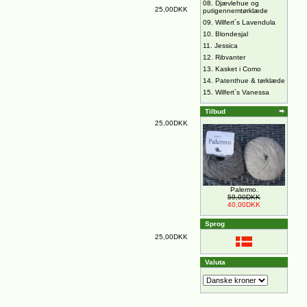
08.
Djævlehue og
25,00DKK
putigennemtørklæde
09.
Wilfert´s Lavendula
10.
Blondesjal
11.
Jessica
12.
Ribvanter
13.
Kasket i Como
14.
Patenthue & tørklæde
15.
Wilfert´s Vanessa
Tilbud
25,00DKK
Palermo.
59,00DKK
40,00DKK
Sprog
25,00DKK
Valuta