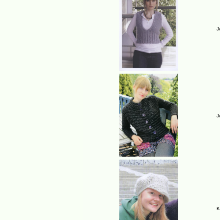
J
J
K