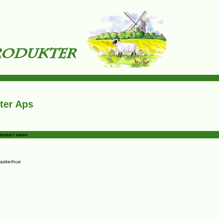
ter Aps
rodukt navn+
askerhue