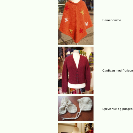
Børneponcho
Cardigan med Perlestr
Djævlehue og putige