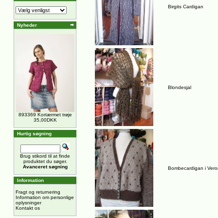
Birgits Cardigan
Nyheder
Blondesjal
893369 Kortærmet trøje
35,00DKK
Hurtig søgning
Brug stikord til at finde
produktet du søger.
Avanceret søgning
Bombecardigan i Ver
Information
Fragt og returnering
Information om personlige
oplysninger
Kontakt os