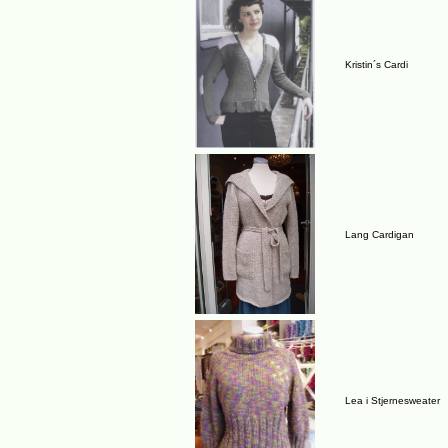
Kristin´s Cardi
Lang Cardigan
Lea i Stjernesweater