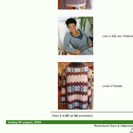
Linn´s Slå om i Paler
Lone´s Fairisle
Viser
1
til
20
(af
44
produkter)
lørdag 08 august, 2026
Rosenlund Garn & Uldprodu
C
Te