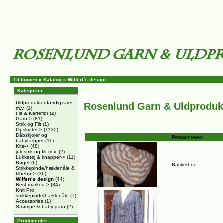
Til toppen
»
Katalog
»
Wilfert´s design
Kategorier
Uldprodukter færdigvarer
Rosenlund Garn & Uldproduk
m.v.
(1)
Filt & Karteflor
(2)
Garn->
(81)
Strik og Filt
(1)
Opskrifter->
(1130)
Dåbskjoler og
Produkt navn+
babytæpper
(11)
Kits->
(48)
julestrik og filt m.v.
(2)
Lukketøj & knapper->
(11)
Bøger
(6)
Baskerhue
Strikkepinde/hæklenåle &
tilbehø->
(36)
Wilfert´s design
(44)
Rest marked->
(34)
Knit Pro
strikkepinde/hæklenåle
(7)
Accessories
(1)
Strømpe & baby garn
(2)
Producenter