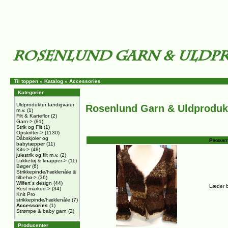
Til toppen
»
Katalog
»
Accessories
Kategorier
Uldprodukter færdigvarer
Rosenlund Garn & Uldproduk
m.v.
(1)
Filt & Karteflor
(2)
Garn->
(81)
Strik og Filt
(1)
Opskrifter->
(1130)
Dåbskjoler og
Produkt
babytæpper
(11)
Kits->
(48)
julestrik og filt m.v.
(2)
Lukketøj & knapper->
(11)
Bøger
(6)
Strikkepinde/hæklenåle &
tilbehø->
(36)
Wilfert´s design
(44)
Læder b
Rest marked->
(34)
Knit Pro
strikkepinde/hæklenåle
(7)
Accessories
(1)
Strømpe & baby garn
(2)
Producenter