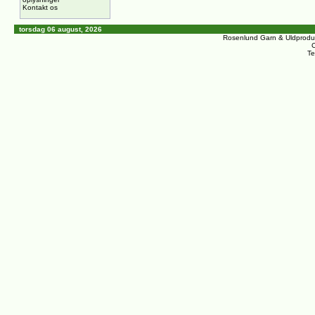
Kontakt os
torsdag 06 august, 2026
Rosenlund Garn & Uldprodu
C
Te