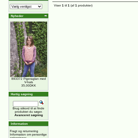
Viser
1
til
1
(af
1
produkter)
Nyheder
893372 Pigeraglan med
V-hals
35,00DKK
Hurtig søgning
Brug stikord til at finde
produktet du søger.
Avanceret søgning
Information
Fragt og returnering
Information om personlige
oplysninger