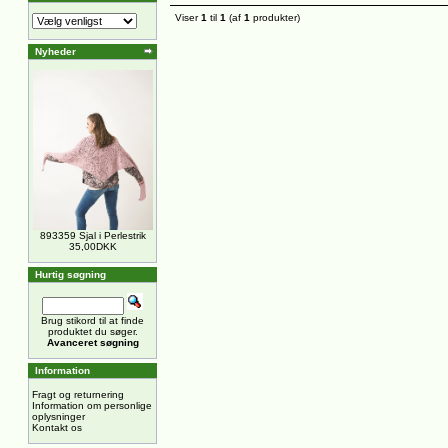
Viser
1
til
1
(af
1
produkter)
Nyheder
893359 Sjal i Perlestrik
35,00DKK
Hurtig søgning
Brug stikord til at finde
produktet du søger.
Avanceret søgning
Information
Fragt og returnering
Information om personlige
oplysninger
Kontakt os