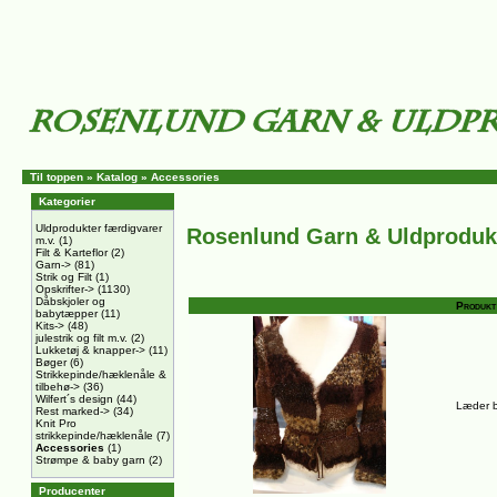
Til toppen
»
Katalog
»
Accessories
Kategorier
Uldprodukter færdigvarer
Rosenlund Garn & Uldproduk
m.v.
(1)
Filt & Karteflor
(2)
Garn->
(81)
Strik og Filt
(1)
Opskrifter->
(1130)
Dåbskjoler og
Produkt
babytæpper
(11)
Kits->
(48)
julestrik og filt m.v.
(2)
Lukketøj & knapper->
(11)
Bøger
(6)
Strikkepinde/hæklenåle &
tilbehø->
(36)
Wilfert´s design
(44)
Læder b
Rest marked->
(34)
Knit Pro
strikkepinde/hæklenåle
(7)
Accessories
(1)
Strømpe & baby garn
(2)
Producenter