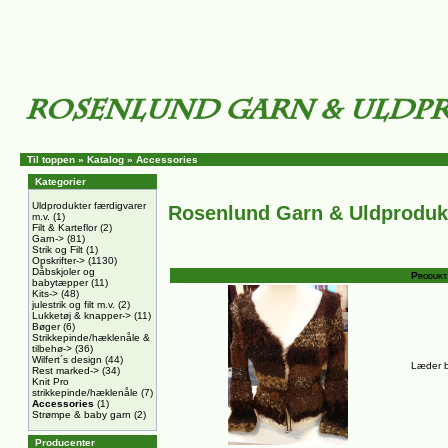
Til toppen
»
Katalog
»
Accessories
Kategorier
Uldprodukter færdigvarer
Rosenlund Garn & Uldproduk
m.v.
(1)
Filt & Karteflor
(2)
Garn->
(81)
Strik og Filt
(1)
Opskrifter->
(1130)
Dåbskjoler og
Produkt
babytæpper
(11)
Kits->
(48)
julestrik og filt m.v.
(2)
Lukketøj & knapper->
(11)
Bøger
(6)
Strikkepinde/hæklenåle &
tilbehø->
(36)
Wilfert´s design
(44)
Læder b
Rest marked->
(34)
Knit Pro
strikkepinde/hæklenåle
(7)
Accessories
(1)
Strømpe & baby garn
(2)
Producenter