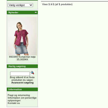
Viser
1
til
1
(af
1
produkter)
Nyheder
893369 Kortærmet trøje
35,00DKK
Hurtig søgning
Brug stikord til at finde
produktet du søger.
Avanceret søgning
Information
Fragt og returnering
Information om personlige
oplysninger
Kontakt os