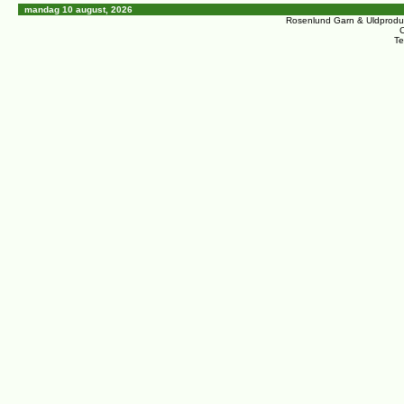
mandag 10 august, 2026
Rosenlund Garn & Uldprodu
C
Te