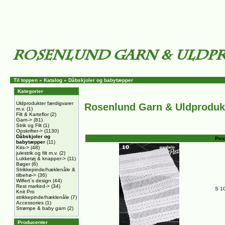
Til toppen
»
Katalog
»
Dåbskjoler og babytæpper
Kategorier
Uldprodukter færdigvarer
Rosenlund Garn & Uldproduk
m.v.
(1)
Filt & Karteflor
(2)
Garn->
(81)
Strik og Filt
(1)
Opskrifter->
(1130)
Dåbskjoler og
Prod
babytæpper
(11)
Kits->
(48)
julestrik og filt m.v.
(2)
Lukketøj & knapper->
(11)
Bøger
(6)
Strikkepinde/hæklenåle &
tilbehø->
(36)
Wilfert´s design
(44)
Rest marked->
(34)
S 1
Knit Pro
strikkepinde/hæklenåle
(7)
Accessories
(1)
Strømpe & baby garn
(2)
Producenter