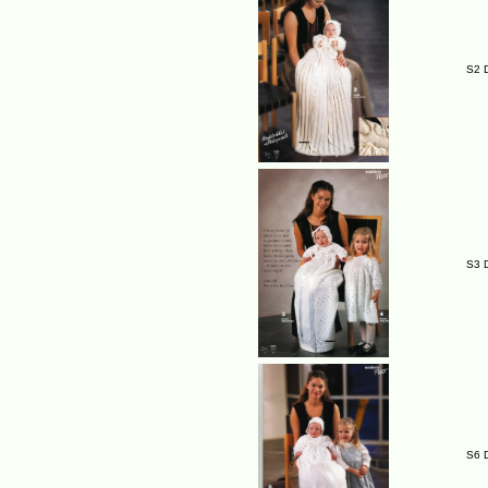
S2 
S3 
S6 