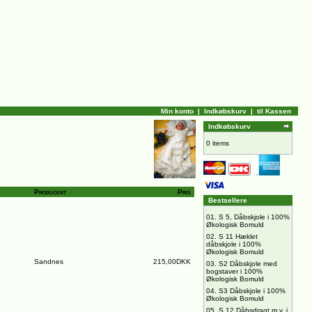
Min konto
|
Indkøbskurv
|
til Kassen
Indkøbskurv
0 items
Producent
Pris
Bestsellere
01.
S 5, Dåbskjole i 100%
Økologisk Bomuld
02.
S 11 Hæklet
dåbskjole i 100%
Økologisk Bomuld
Sandnes
215,00DKK
03.
S2 Dåbskjole med
bogstaver i 100%
Økologisk Bomuld
04.
S3 Dåbskjole i 100%
Økologisk Bomuld
05.
S 12 Dåbsdragt m.v. i