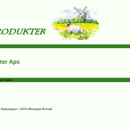
ter Aps
ukt navn+
0 Babytæppe i 100% Økologisk Bomuld