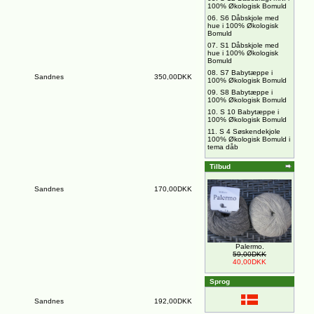
100% Økologisk Bomuld
06.
S6 Dåbskjole med
hue i 100% Økologisk
Bomuld
07.
S1 Dåbskjole med
hue i 100% Økologisk
Bomuld
08.
S7 Babytæppe i
Sandnes
350,00DKK
100% Økologisk Bomuld
09.
S8 Babytæppe i
100% Økologisk Bomuld
10.
S 10 Babytæppe i
100% Økologisk Bomuld
11.
S 4 Søskendekjole
100% Økologisk Bomuld i
tema dåb
Tilbud
Sandnes
170,00DKK
Palermo.
59,00DKK
40,00DKK
Sprog
Sandnes
192,00DKK