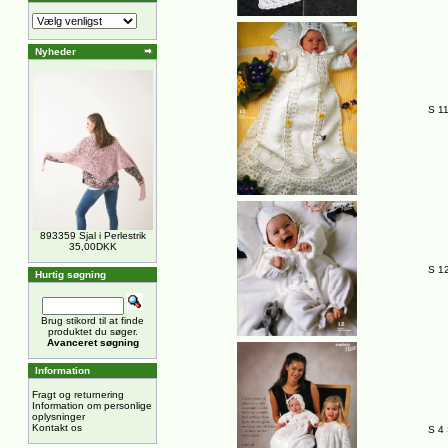
Nyheder
S 11
893359 Sjal i Perlestrik
35,00DKK
S 12
Hurtig søgning
Brug stikord til at finde
produktet du søger.
Avanceret søgning
Information
Fragt og returnering
Information om personlige
oplysninger
Kontakt os
S 4