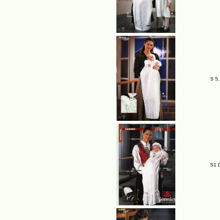
S 5,
S1 