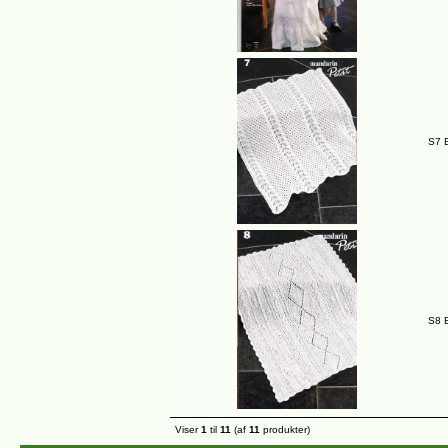
S7 
S8 
Viser
1
til
11
(af
11
produkter)