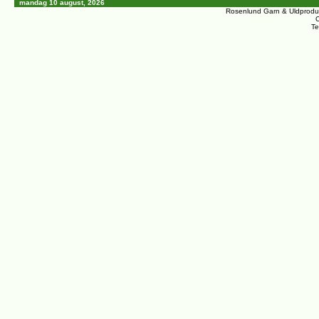
mandag 10 august, 2026
Rosenlund Garn & Uldprodu
C
Te