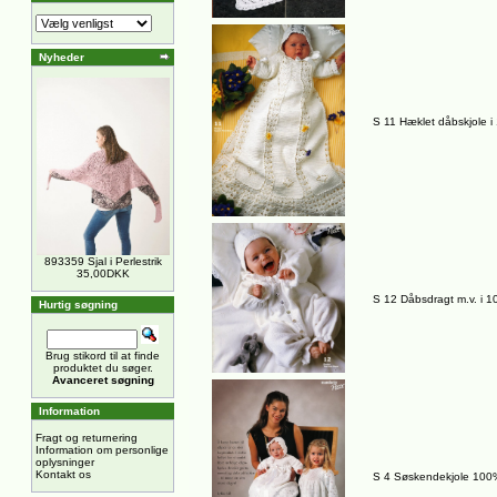
Nyheder
S 11 Hæklet dåbskjole 
893359 Sjal i Perlestrik
35,00DKK
S 12 Dåbsdragt m.v. i 
Hurtig søgning
Brug stikord til at finde
produktet du søger.
Avanceret søgning
Information
Fragt og returnering
Information om personlige
oplysninger
Kontakt os
S 4 Søskendekjole 100