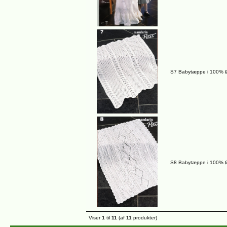
S7 Babytæppe i 100% Ø
S8 Babytæppe i 100% Ø
Viser
1
til
11
(af
11
produkter)