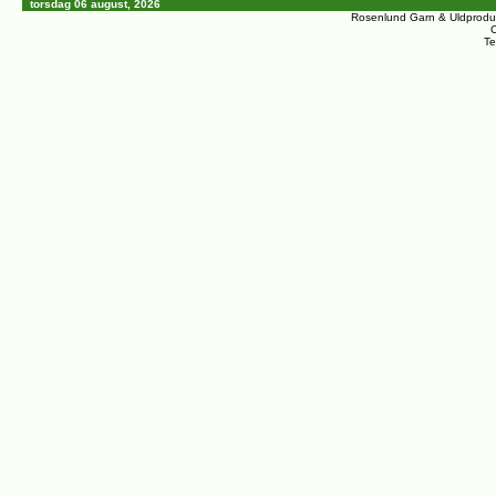
torsdag 06 august, 2026
Rosenlund Garn & Uldprodu
C
Te