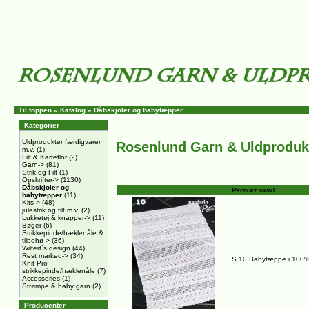
Til toppen
»
Katalog
»
Dåbskjoler og babytæpper
Kategorier
Uldprodukter færdigvarer
Rosenlund Garn & Uldproduk
m.v.
(1)
Filt & Karteflor
(2)
Garn->
(81)
Strik og Filt
(1)
Opskrifter->
(1130)
Dåbskjoler og
Produkt navn+
babytæpper
(11)
Kits->
(48)
julestrik og filt m.v.
(2)
Lukketøj & knapper->
(11)
Bøger
(6)
Strikkepinde/hæklenåle &
tilbehø->
(36)
Wilfert´s design
(44)
Rest marked->
(34)
S 10 Babytæppe i 100%
Knit Pro
strikkepinde/hæklenåle
(7)
Accessories
(1)
Strømpe & baby garn
(2)
Producenter