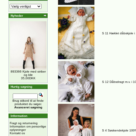
Nyheder
S 11 Hæklet dåbskjole 
893366 Kjole med striber
og kile
35,00DKK
S 12 Dåbsdragt m.v. i 
Hurtig søgning
Brug stikord til at finde
produktet du søger.
Avanceret søgning
Information
Fragt og returnering
Information om personlige
oplysninger
S 4 Søskendekjole 100
Kontakt os