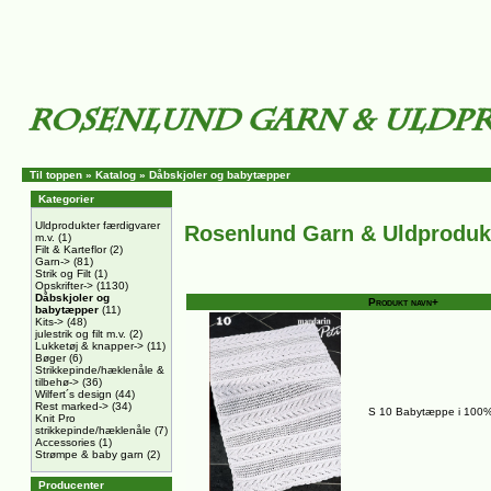
Til toppen
»
Katalog
»
Dåbskjoler og babytæpper
Kategorier
Uldprodukter færdigvarer
Rosenlund Garn & Uldproduk
m.v.
(1)
Filt & Karteflor
(2)
Garn->
(81)
Strik og Filt
(1)
Opskrifter->
(1130)
Dåbskjoler og
Produkt navn+
babytæpper
(11)
Kits->
(48)
julestrik og filt m.v.
(2)
Lukketøj & knapper->
(11)
Bøger
(6)
Strikkepinde/hæklenåle &
tilbehø->
(36)
Wilfert´s design
(44)
Rest marked->
(34)
S 10 Babytæppe i 100%
Knit Pro
strikkepinde/hæklenåle
(7)
Accessories
(1)
Strømpe & baby garn
(2)
Producenter