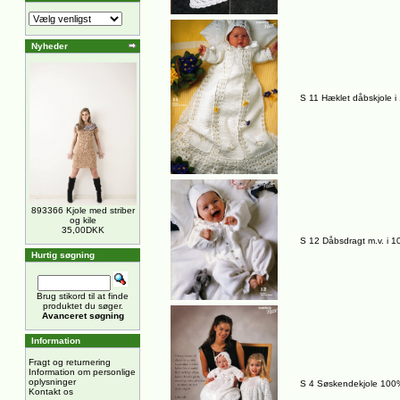
Nyheder
S 11 Hæklet dåbskjole 
893366 Kjole med striber
og kile
35,00DKK
S 12 Dåbsdragt m.v. i 
Hurtig søgning
Brug stikord til at finde
produktet du søger.
Avanceret søgning
Information
Fragt og returnering
Information om personlige
oplysninger
S 4 Søskendekjole 100
Kontakt os