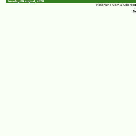
torsdag 06 august, 2026
Rosenlund Garn & Uldprodu
C
Te