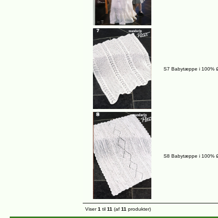
S7 Babytæppe i 100% Ø
S8 Babytæppe i 100% Ø
Viser
1
til
11
(af
11
produkter)