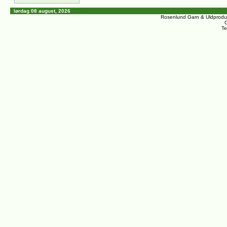
lørdag 08 august, 2026
Rosenlund Garn & Uldprodu
C
Te