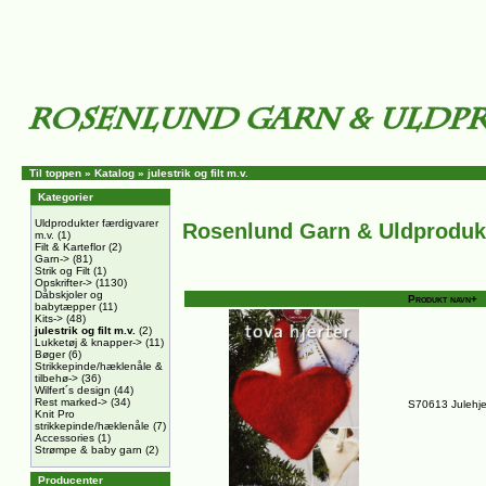
Til toppen
»
Katalog
»
julestrik og filt m.v.
Kategorier
Uldprodukter færdigvarer
Rosenlund Garn & Uldproduk
m.v.
(1)
Filt & Karteflor
(2)
Garn->
(81)
Strik og Filt
(1)
Opskrifter->
(1130)
Dåbskjoler og
Produkt navn+
babytæpper
(11)
Kits->
(48)
julestrik og filt m.v.
(2)
Lukketøj & knapper->
(11)
Bøger
(6)
Strikkepinde/hæklenåle &
tilbehø->
(36)
Wilfert´s design
(44)
Rest marked->
(34)
S70613 Julehjert
Knit Pro
strikkepinde/hæklenåle
(7)
Accessories
(1)
Strømpe & baby garn
(2)
Producenter