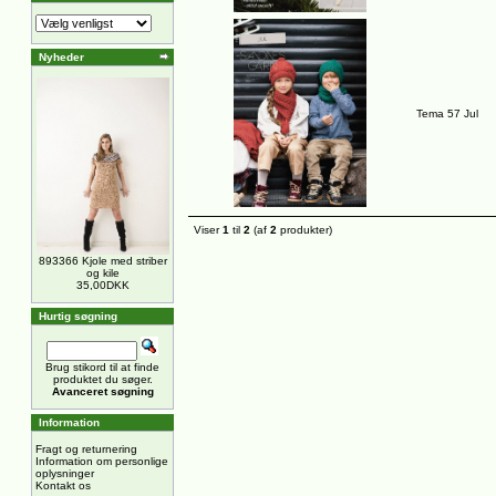
Nyheder
Tema 57 Jul
Viser
1
til
2
(af
2
produkter)
893366 Kjole med striber
og kile
35,00DKK
Hurtig søgning
Brug stikord til at finde
produktet du søger.
Avanceret søgning
Information
Fragt og returnering
Information om personlige
oplysninger
Kontakt os