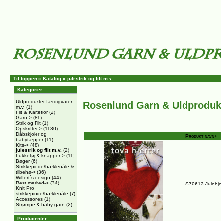
Til toppen
»
Katalog
»
julestrik og filt m.v.
Kategorier
Uldprodukter færdigvarer
Rosenlund Garn & Uldproduk
m.v.
(1)
Filt & Karteflor
(2)
Garn->
(81)
Strik og Filt
(1)
Opskrifter->
(1130)
Dåbskjoler og
Produkt navn+
babytæpper
(11)
Kits->
(48)
julestrik og filt m.v.
(2)
Lukketøj & knapper->
(11)
Bøger
(6)
Strikkepinde/hæklenåle &
tilbehø->
(36)
Wilfert´s design
(44)
Rest marked->
(34)
S70613 Julehjert
Knit Pro
strikkepinde/hæklenåle
(7)
Accessories
(1)
Strømpe & baby garn
(2)
Producenter