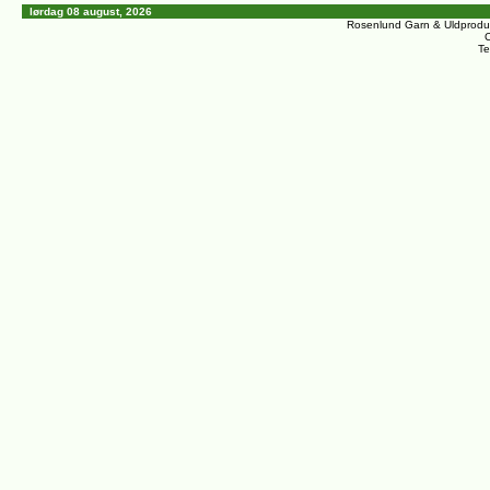
lørdag 08 august, 2026
Rosenlund Garn & Uldprodu
C
Te