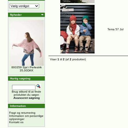
Nyheder
Tema 57 Jul
Viser
1
til
2
(af
2
produkter)
893359 Sjal i Perlestrik
35,00DKK
Hurtig søgning
Brug stikord til at finde
produktet du søger.
Avanceret søgning
Information
Fragt og returnering
Information om personlige
oplysninger
Kontakt os