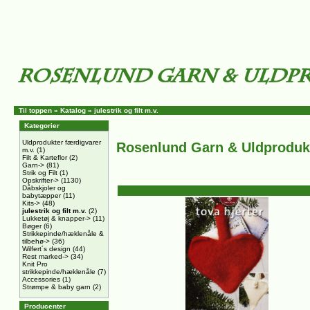
Til toppen
»
Katalog
»
julestrik og filt m.v.
Kategorier
Uldprodukter færdigvarer
Rosenlund Garn & Uldproduk
m.v.
(1)
Filt & Karteflor
(2)
Garn->
(81)
Strik og Filt
(1)
Opskrifter->
(1130)
Dåbskjoler og
babytæpper
(11)
Kits->
(48)
julestrik og filt m.v.
(2)
Lukketøj & knapper->
(11)
Bøger
(6)
Strikkepinde/hæklenåle &
tilbehø->
(36)
Wilfert´s design
(44)
Rest marked->
(34)
Knit Pro
strikkepinde/hæklenåle
(7)
Accessories
(1)
Strømpe & baby garn
(2)
Producenter