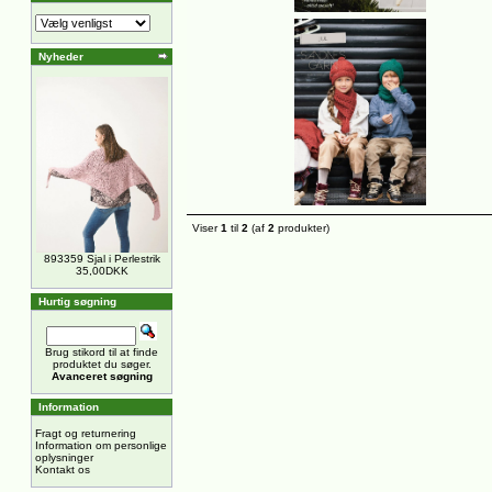
Nyheder
Viser
1
til
2
(af
2
produkter)
893359 Sjal i Perlestrik
35,00DKK
Hurtig søgning
Brug stikord til at finde
produktet du søger.
Avanceret søgning
Information
Fragt og returnering
Information om personlige
oplysninger
Kontakt os