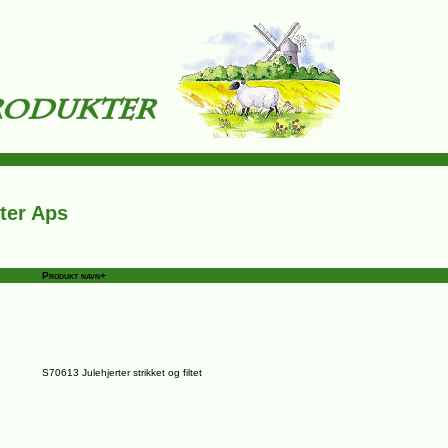
ter Aps
Produkt navn+
S70613 Julehjerter strikket og filtet