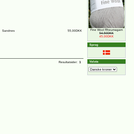
Fine Wool Rheumagarn
Sandnes
55,00DKK
54,50DKK
45,00DKK
Sprog
Valuta
Resultatsider:
1