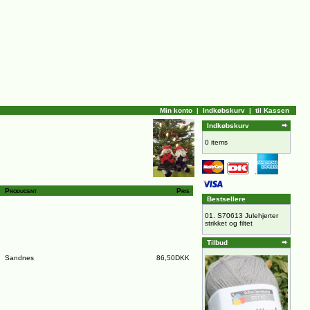
Min konto
|
Indkøbskurv
|
til Kassen
Indkøbskurv
0 items
Producent
Pris
Bestsellere
01.
S70613 Julehjerter
strikket og filtet
Tilbud
Sandnes
86,50DKK