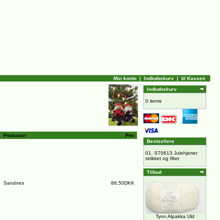
Min konto
|
Indkøbskurv
|
til Kassen
Indkøbskurv
0 items
Producent
Pris
Bestsellere
01.
S70613 Julehjerter
strikket og filtet
Tilbud
Sandnes
86,50DKK
Tynn Alpakka Uld