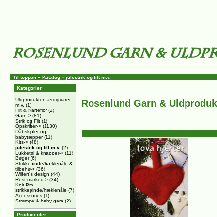
Til toppen
»
Katalog
»
julestrik og filt m.v.
Kategorier
Uldprodukter færdigvarer
Rosenlund Garn & Uldproduk
m.v.
(1)
Filt & Karteflor
(2)
Garn->
(81)
Strik og Filt
(1)
Opskrifter->
(1130)
Dåbskjoler og
babytæpper
(11)
Kits->
(48)
julestrik og filt m.v.
(2)
Lukketøj & knapper->
(11)
Bøger
(6)
Strikkepinde/hæklenåle &
tilbehø->
(36)
Wilfert´s design
(44)
Rest marked->
(34)
Knit Pro
strikkepinde/hæklenåle
(7)
Accessories
(1)
Strømpe & baby garn
(2)
Producenter