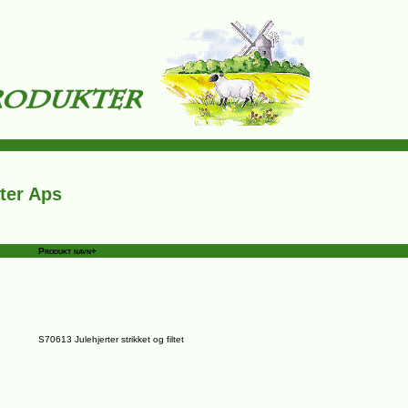
ter Aps
Produkt navn+
S70613 Julehjerter strikket og filtet