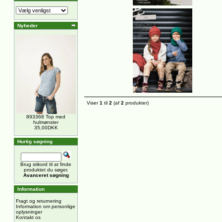
Nyheder
Viser
1
til
2
(af
2
produkter)
893368 Top med
hulmønster
35,00DKK
Hurtig søgning
Brug stikord til at finde
produktet du søger.
Avanceret søgning
Information
Fragt og returnering
Information om personlige
oplysninger
Kontakt os