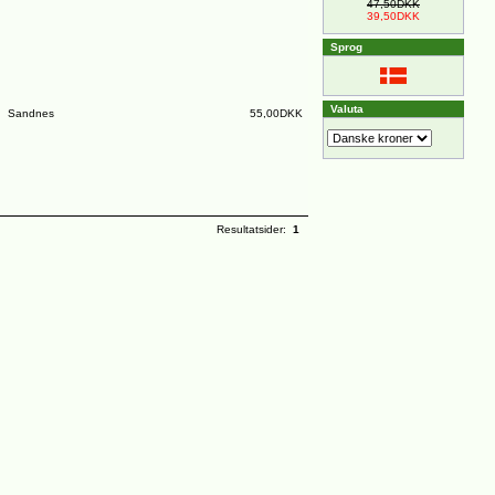
47,50DKK
39,50DKK
Sprog
Valuta
Sandnes
55,00DKK
Resultatsider:
1