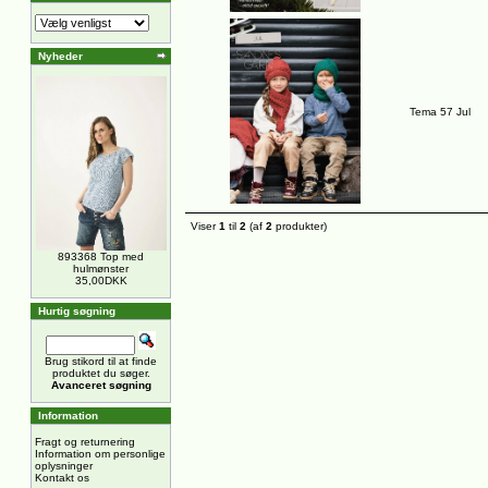
Nyheder
Tema 57 Jul
Viser
1
til
2
(af
2
produkter)
893368 Top med
hulmønster
35,00DKK
Hurtig søgning
Brug stikord til at finde
produktet du søger.
Avanceret søgning
Information
Fragt og returnering
Information om personlige
oplysninger
Kontakt os