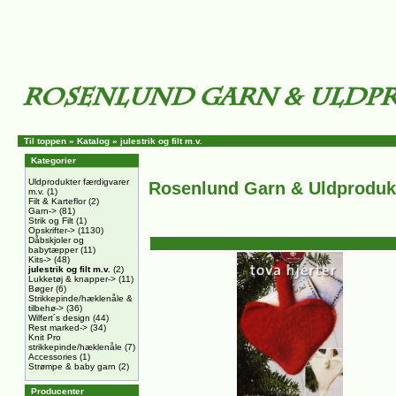
Til toppen
»
Katalog
»
julestrik og filt m.v.
Kategorier
Uldprodukter færdigvarer
Rosenlund Garn & Uldproduk
m.v.
(1)
Filt & Karteflor
(2)
Garn->
(81)
Strik og Filt
(1)
Opskrifter->
(1130)
Dåbskjoler og
babytæpper
(11)
Kits->
(48)
julestrik og filt m.v.
(2)
Lukketøj & knapper->
(11)
Bøger
(6)
Strikkepinde/hæklenåle &
tilbehø->
(36)
Wilfert´s design
(44)
Rest marked->
(34)
Knit Pro
strikkepinde/hæklenåle
(7)
Accessories
(1)
Strømpe & baby garn
(2)
Producenter