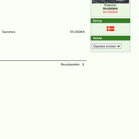
Palermo.
59,00DKK
40,00DKK
Sprog
Sandnes
55,00DKK
Valuta
Resultatsider:
1