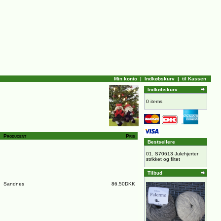
Min konto
|
Indkøbskurv
|
til Kassen
Indkøbskurv
0 items
Producent
Pris
Bestsellere
01.
S70613 Julehjerter
strikket og filtet
Tilbud
Sandnes
86,50DKK