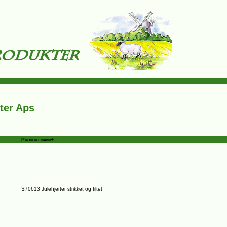
ter Aps
Produkt navn+
S70613 Julehjerter strikket og filtet