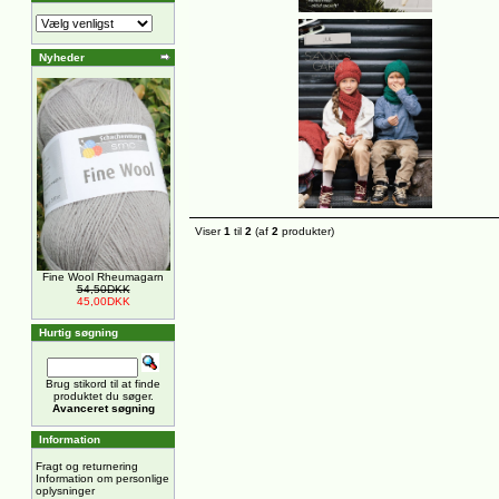
Nyheder
Viser
1
til
2
(af
2
produkter)
Fine Wool Rheumagarn
54,50DKK
45,00DKK
Hurtig søgning
Brug stikord til at finde
produktet du søger.
Avanceret søgning
Information
Fragt og returnering
Information om personlige
oplysninger