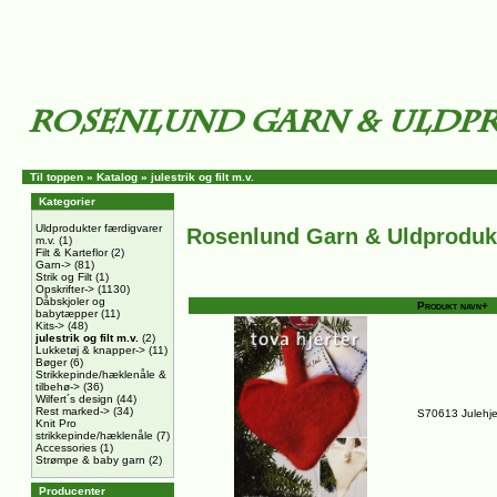
Til toppen
»
Katalog
»
julestrik og filt m.v.
Kategorier
Uldprodukter færdigvarer
Rosenlund Garn & Uldproduk
m.v.
(1)
Filt & Karteflor
(2)
Garn->
(81)
Strik og Filt
(1)
Opskrifter->
(1130)
Dåbskjoler og
Produkt navn+
babytæpper
(11)
Kits->
(48)
julestrik og filt m.v.
(2)
Lukketøj & knapper->
(11)
Bøger
(6)
Strikkepinde/hæklenåle &
tilbehø->
(36)
Wilfert´s design
(44)
Rest marked->
(34)
S70613 Julehjert
Knit Pro
strikkepinde/hæklenåle
(7)
Accessories
(1)
Strømpe & baby garn
(2)
Producenter