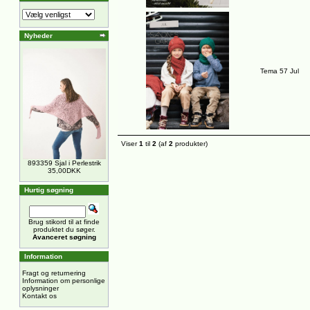
Nyheder
Tema 57 Jul
Viser
1
til
2
(af
2
produkter)
893359 Sjal i Perlestrik
35,00DKK
Hurtig søgning
Brug stikord til at finde
produktet du søger.
Avanceret søgning
Information
Fragt og returnering
Information om personlige
oplysninger
Kontakt os