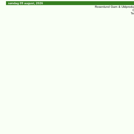
søndag 09 august, 2026
Rosenlund Garn & Uldprodu
C
Te