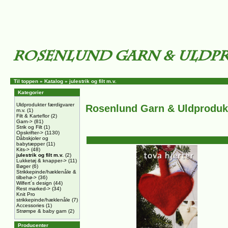
Til toppen
»
Katalog
»
julestrik og filt m.v.
Kategorier
Uldprodukter færdigvarer
Rosenlund Garn & Uldproduk
m.v.
(1)
Filt & Karteflor
(2)
Garn->
(81)
Strik og Filt
(1)
Opskrifter->
(1130)
Dåbskjoler og
babytæpper
(11)
Kits->
(48)
julestrik og filt m.v.
(2)
Lukketøj & knapper->
(11)
Bøger
(6)
Strikkepinde/hæklenåle &
tilbehø->
(36)
Wilfert´s design
(44)
Rest marked->
(34)
Knit Pro
strikkepinde/hæklenåle
(7)
Accessories
(1)
Strømpe & baby garn
(2)
Producenter