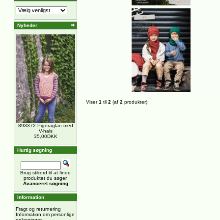
Nyheder
Viser
1
til
2
(af
2
produkter)
893372 Pigeraglan med
V-hals
35,00DKK
Hurtig søgning
Brug stikord til at finde
produktet du søger.
Avanceret søgning
Information
Fragt og returnering
Information om personlige
oplysninger