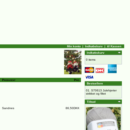
Min konto
|
Indkøbskurv
|
til Kassen
Indkøbskurv
0 items
Producent
Pris
Bestsellere
01.
S70613 Julehjerter
strikket og filtet
Tilbud
Sandnes
86,50DKK