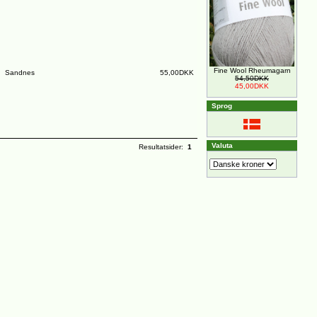
Fine Wool Rheumagarn
Sandnes
55,00DKK
54,50DKK
45,00DKK
Sprog
Valuta
Resultatsider:
1