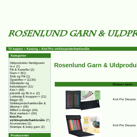
Til toppen
»
Katalog
»
Knit Pro strikkepinde/hæklenåle
Kategorier
Uldprodukter færdigvarer
Rosenlund Garn & Uldprodu
m.v.
(1)
Filt & Karteflor
(2)
Garn->
(81)
Strik og Filt
(1)
Opskrifter->
(1130)
Dåbskjoler og
Produkt navn+
babytæpper
(11)
Kits->
(48)
julestrik og filt m.v.
(2)
Lukketøj & knapper->
(11)
Knit Pro Dreamz
Bøger
(6)
Strikkepinde/hæklenåle &
tilbehø->
(36)
Wilfert´s design
(44)
Rest marked->
(34)
Knit Pro
strikkepinde/hæklenåle
(7)
Accessories
(1)
Knit Pro Dreamz
Strømpe & baby garn
(2)
Producenter