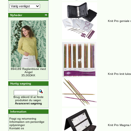
Nyheder
Knit Pro geniale
894189 Raglanbluse med
Angel
Knit Pro knit lu
35,00DKK
Hurtig søgning
Brug stikord til at finde
produktet du søger.
Avanceret søgning
Information
Fragt og returnering
Information om personlige
oplysninger
Knit Pro Magma Op
Kontakt os