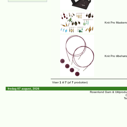
Knit Pro Maskem
Knit Pro tilbehø
Viser
1
til
7
(af
7
produkter)
fredag 07 august, 2026
Rosenlund Garn & Uldprodu
C
Te