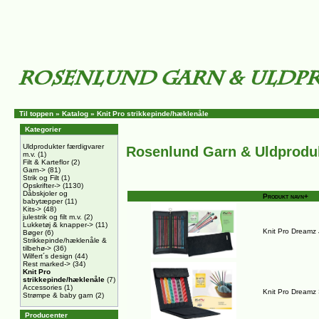
Til toppen
»
Katalog
»
Knit Pro strikkepinde/hæklenåle
Kategorier
Uldprodukter færdigvarer
Rosenlund Garn & Uldprodu
m.v.
(1)
Filt & Karteflor
(2)
Garn->
(81)
Strik og Filt
(1)
Opskrifter->
(1130)
Dåbskjoler og
Produkt navn+
babytæpper
(11)
Kits->
(48)
julestrik og filt m.v.
(2)
Lukketøj & knapper->
(11)
Knit Pro Dreamz
Bøger
(6)
Strikkepinde/hæklenåle &
tilbehø->
(36)
Wilfert´s design
(44)
Rest marked->
(34)
Knit Pro
strikkepinde/hæklenåle
(7)
Accessories
(1)
Knit Pro Dreamz
Strømpe & baby garn
(2)
Producenter