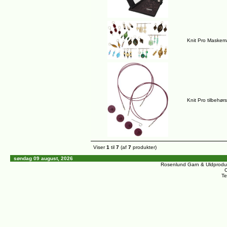
Knit Pro Maskem
Knit Pro tilbehø
Viser
1
til
7
(af
7
produkter)
søndag 09 august, 2026
Rosenlund Garn & Uldprodu
C
Te