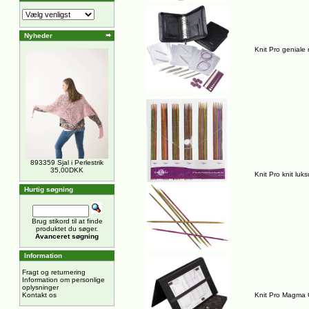
Nyheder
Knit Pro geniale
893359 Sjal i Perlestrik
35,00DKK
Knit Pro knit lu
Hurtig søgning
Brug stikord til at finde
produktet du søger.
Avanceret søgning
Information
Fragt og returnering
Information om personlige
oplysninger
Kontakt os
Knit Pro Magma Op