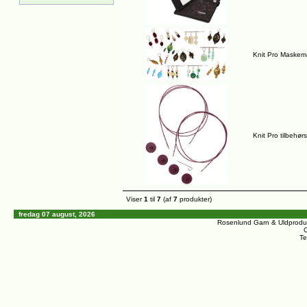
Knit Pro Maskem
Knit Pro tilbehø
Viser
1
til
7
(af
7
produkter)
fredag 07 august, 2026
Rosenlund Garn & Uldprodu
C
Te