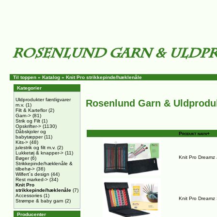
Til toppen
»
Katalog
»
Knit Pro strikkepinde/hæklenåle
Kategorier
Uldprodukter færdigvarer
Rosenlund Garn & Uldprodu
m.v.
(1)
Filt & Karteflor
(2)
Garn->
(81)
Strik og Filt
(1)
Opskrifter->
(1130)
Dåbskjoler og
Produkt navn+
babytæpper
(11)
Kits->
(48)
julestrik og filt m.v.
(2)
Lukketøj & knapper->
(11)
Knit Pro Dreamz
Bøger
(6)
Strikkepinde/hæklenåle &
tilbehø->
(36)
Wilfert´s design
(44)
Rest marked->
(34)
Knit Pro
strikkepinde/hæklenåle
(7)
Accessories
(1)
Knit Pro Dreamz
Strømpe & baby garn
(2)
Producenter