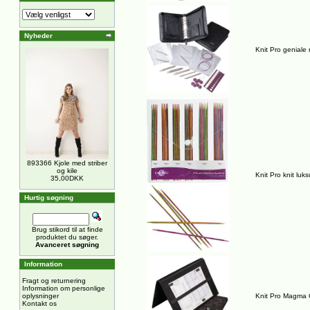
Nyheder
Knit Pro geniale
893366 Kjole med striber
og kile
Knit Pro knit lu
35,00DKK
Hurtig søgning
Brug stikord til at finde
produktet du søger.
Avanceret søgning
Information
Fragt og returnering
Information om personlige
oplysninger
Knit Pro Magma Op
Kontakt os