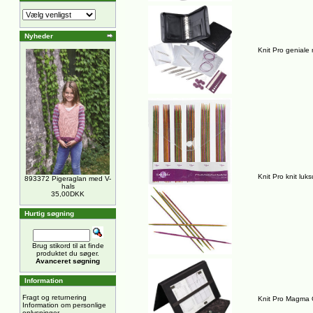
Nyheder
Knit Pro geniale
Knit Pro knit lu
893372 Pigeraglan med V-
hals
35,00DKK
Hurtig søgning
Brug stikord til at finde
produktet du søger.
Avanceret søgning
Information
Fragt og returnering
Knit Pro Magma Op
Information om personlige
oplysninger