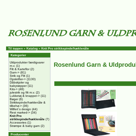
Til toppen
»
Katalog
»
Knit Pro strikkepinde/hæklenåle
Kategorier
Uldprodukter færdigvarer
Rosenlund Garn & Uldprodu
m.v.
(1)
Filt & Karteflor
(2)
Garn->
(81)
Strik og Filt
(1)
Opskrifter->
(1130)
Dåbskjoler og
babytæpper
(11)
Kits->
(48)
julestrik og filt m.v.
(2)
Lukketøj & knapper->
(11)
Bøger
(6)
Strikkepinde/hæklenåle &
tilbehø->
(36)
Wilfert´s design
(44)
Rest marked->
(34)
Knit Pro
strikkepinde/hæklenåle
(7)
Accessories
(1)
Strømpe & baby garn
(2)
Producenter