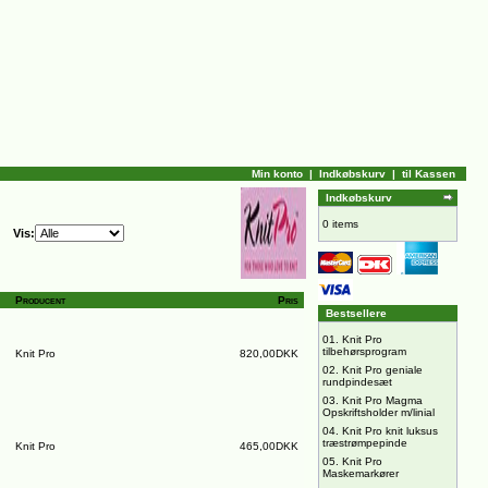
Min konto
|
Indkøbskurv
|
til Kassen
Indkøbskurv
0 items
Vis:
Producent
Pris
Bestsellere
01.
Knit Pro
tilbehørsprogram
Knit Pro
820,00DKK
02.
Knit Pro geniale
rundpindesæt
03.
Knit Pro Magma
Opskriftsholder m/linial
04.
Knit Pro knit luksus
træstrømpepinde
Knit Pro
465,00DKK
05.
Knit Pro
Maskemarkører