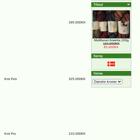
Tilbud
295,00DKK
Multifarvet Arwetta.100g
110,00DKK
85,00DKK
Sprog
Valuta
Knit Pick
325,00DKK
Knit Pro
210,00DKK