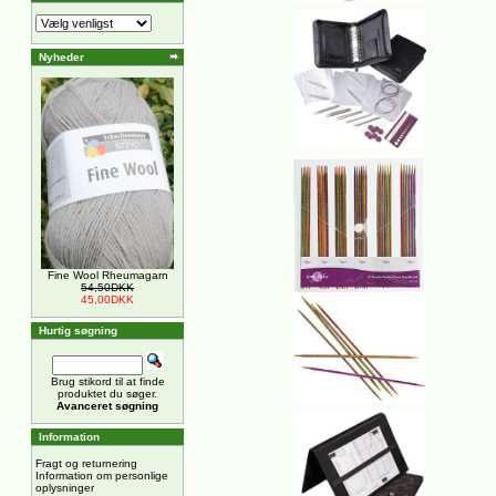
Nyheder
Fine Wool Rheumagarn
54,50DKK
45,00DKK
Hurtig søgning
Brug stikord til at finde
produktet du søger.
Avanceret søgning
Information
Fragt og returnering
Information om personlige
oplysninger