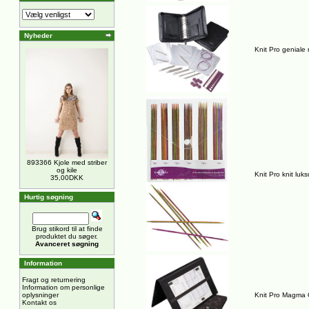
Nyheder
Knit Pro geniale
893366 Kjole med striber
og kile
Knit Pro knit lu
35,00DKK
Hurtig søgning
Brug stikord til at finde
produktet du søger.
Avanceret søgning
Information
Fragt og returnering
Information om personlige
oplysninger
Knit Pro Magma Op
Kontakt os