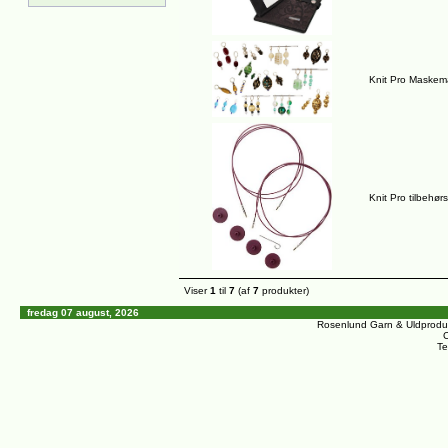
Knit Pro Maskem
Knit Pro tilbehø
Viser
1
til
7
(af
7
produkter)
fredag 07 august, 2026
Rosenlund Garn & Uldprodu
C
Te