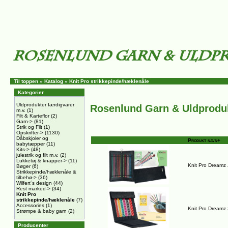
Til toppen
»
Katalog
»
Knit Pro strikkepinde/hæklenåle
Kategorier
Uldprodukter færdigvarer
Rosenlund Garn & Uldprodu
m.v.
(1)
Filt & Karteflor
(2)
Garn->
(81)
Strik og Filt
(1)
Opskrifter->
(1130)
Dåbskjoler og
Produkt navn+
babytæpper
(11)
Kits->
(48)
julestrik og filt m.v.
(2)
Lukketøj & knapper->
(11)
Knit Pro Dreamz
Bøger
(6)
Strikkepinde/hæklenåle &
tilbehø->
(36)
Wilfert´s design
(44)
Rest marked->
(34)
Knit Pro
strikkepinde/hæklenåle
(7)
Accessories
(1)
Knit Pro Dreamz
Strømpe & baby garn
(2)
Producenter