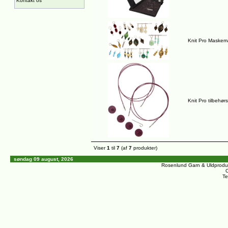
Kontakt os
Knit Pro Maskem
Knit Pro tilbehø
Viser
1
til
7
(af
7
produkter)
søndag 09 august, 2026
Rosenlund Garn & Uldprodu
C
Te