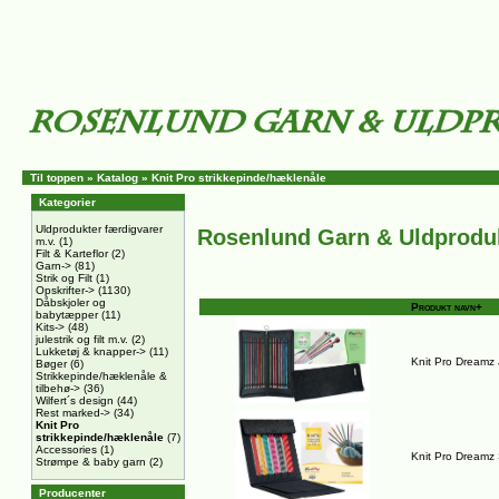
Til toppen
»
Katalog
»
Knit Pro strikkepinde/hæklenåle
Kategorier
Uldprodukter færdigvarer
Rosenlund Garn & Uldprodu
m.v.
(1)
Filt & Karteflor
(2)
Garn->
(81)
Strik og Filt
(1)
Opskrifter->
(1130)
Dåbskjoler og
Produkt navn+
babytæpper
(11)
Kits->
(48)
julestrik og filt m.v.
(2)
Lukketøj & knapper->
(11)
Knit Pro Dreamz
Bøger
(6)
Strikkepinde/hæklenåle &
tilbehø->
(36)
Wilfert´s design
(44)
Rest marked->
(34)
Knit Pro
strikkepinde/hæklenåle
(7)
Accessories
(1)
Knit Pro Dreamz
Strømpe & baby garn
(2)
Producenter