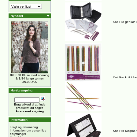
Nyheder
Knit Pro geniale
893370 Bluse med snoning
Knit Pro knit lu
& 3/84 lange ærmer
35,00DKK
Hurtig søgning
Brug stikord til at finde
produktet du søger.
Avanceret søgning
Information
Fragt og returnering
Information om personlige
Knit Pro Magma Op
oplysninger