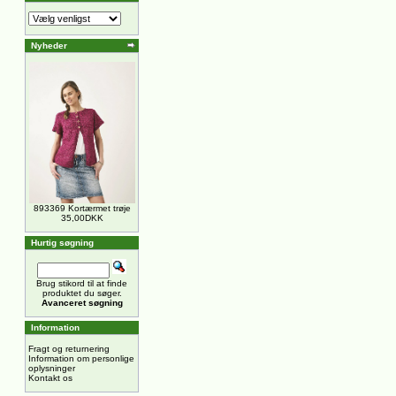
Nyheder
893369 Kortærmet trøje
35,00DKK
Hurtig søgning
Brug stikord til at finde
produktet du søger.
Avanceret søgning
Information
Fragt og returnering
Information om personlige
oplysninger
Kontakt os