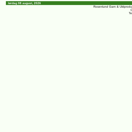
lørdag 08 august, 2026
Rosenlund Garn & Uldprodu
C
Te