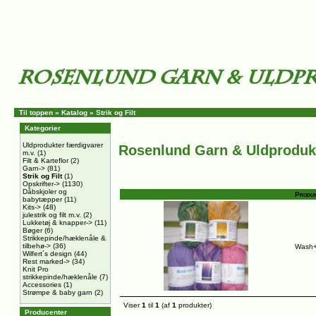
Til toppen
»
Katalog
»
Strik og Filt
Kategorier
Uldprodukter færdigvarer
Rosenlund Garn & Uldproduk
m.v.
(1)
Filt & Karteflor
(2)
Garn->
(81)
Strik og Filt
(1)
Opskrifter->
(1130)
Dåbskjoler og
Produk
babytæpper
(11)
Kits->
(48)
julestrik og filt m.v.
(2)
Lukketøj & knapper->
(11)
Bøger
(6)
Strikkepinde/hæklenåle &
tilbehø->
(36)
Wash+F
Wilfert´s design
(44)
Rest marked->
(34)
Knit Pro
strikkepinde/hæklenåle
(7)
Accessories
(1)
Strømpe & baby garn
(2)
Viser
1
til
1
(af
1
produkter)
Producenter